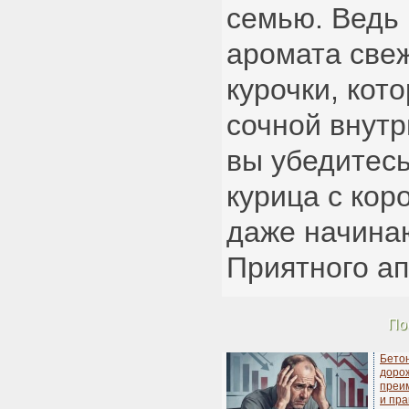
семью. Ведь 
аромата све
курочки, кот
сочной внутр
вы убедитесь
курица с кор
даже начина
Приятного ап
По
Бето
дорож
преи
и пра