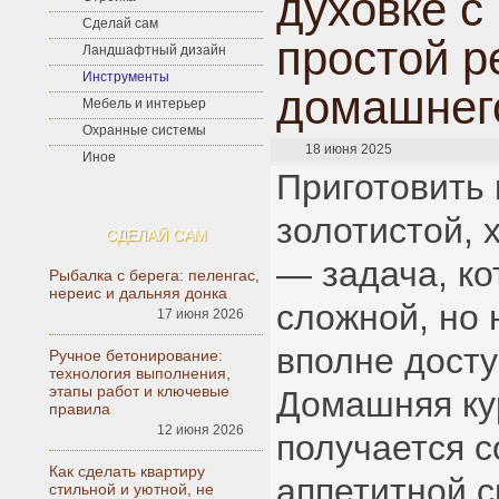
духовке с
Сделай сам
простой р
Ландшафтный дизайн
Инструменты
домашнег
Мебель и интерьер
Охранные системы
18 июня 2025
Иное
Приготовить 
золотистой, 
СДЕЛАЙ САМ
— задача, ко
Рыбалка с берега: пеленгас,
нереис и дальняя донка
сложной, но 
17 июня 2026
вполне досту
Ручное бетонирование:
технология выполнения,
этапы работ и ключевые
Домашняя ку
правила
12 июня 2026
получается с
Как сделать квартиру
аппетитной с
стильной и уютной, не