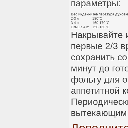
параметры:
Вес индейки
Температура духовк
2-3 кг
180°C
3-4 кг
160-170°C
Свыше 4 кг
150-160°C
Накрывайте 
первые 2/3 в
сохранить со
минут до гот
фольгу для 
аппетитной к
Периодическ
вытекающим 