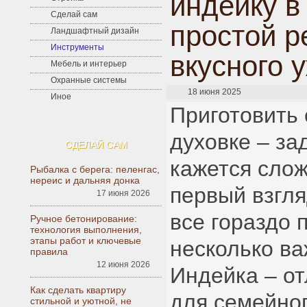
индейку в
Сделай сам
простой р
Ландшафтный дизайн
Инструменты
вкусного 
Мебель и интерьер
Охранные системы
18 июня 2025
Иное
Приготовить 
духовке – за
СДЕЛАЙ САМ
кажется слож
Рыбалка с берега: пеленгас,
нереис и дальняя донка
первый взгля
17 июня 2026
все гораздо 
Ручное бетонирование:
технология выполнения,
этапы работ и ключевые
несколько в
правила
12 июня 2026
Индейка – о
Как сделать квартиру
для семейног
стильной и уютной, не