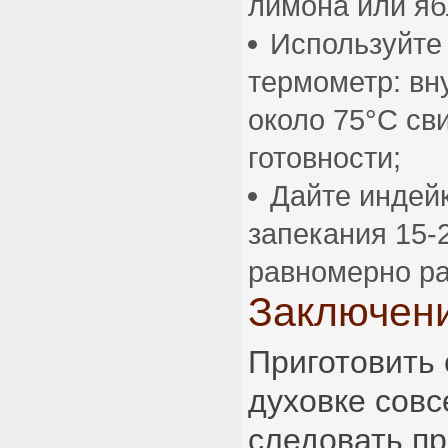
лимона или яб
Используйте
термометр: вн
около 75°C св
готовности;
Дайте индейк
запекания 15-
равномерно р
Заключен
Приготовить 
духовке совс
следовать п