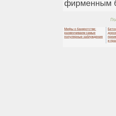
фирменным 
По
Мифы о банкротстве:
Бето
развенчиваем самые
дорож
популярные заблуждения
преи
и пра