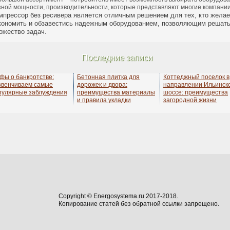
зной мощности, производительности, которые представляют многие компании
мпрессор без ресивера является отличным решением для тех, кто желае
кономить и обзавестись надежным оборудованием, позволяющим решат
ожество задач.
Последние записи
фы о банкротстве:
Бетонная плитка для
Коттеджный поселок в
звенчиваем самые
дорожек и двора:
направлении Ильинск
пулярные заблуждения
преимущества материалы
шоссе: преимущества
и правила укладки
загородной жизни
Copyright © Energosystema.ru 2017-2018.
Копирование статей без обратной ссылки запрещено.