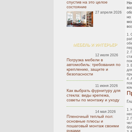
спустив на это целое
Не
состояние
во
об
27 апреля 2026
но
мо
во
ра
об
МЕБЕЛЬ И ИНТЕРЬЕР
пе
12 июля 2026
ст
Погрузка мебели в
пок
автомобиль: требования по
креплению, защите и
дл
безопасности
пр
по
11 июня 2026
ко
Как выбрать фурнитуру для
П
стекла: виды крепежа,
советы по монтажу и уходу
Гл
14 мая 2026
не
Пленочный теплый пол:
основные плюсы и
че
пошаговый монтаж своими
бл
руками