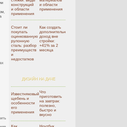
стяжки: виды
материалов
ии
конструкций
и области
и области
применения
ом,
применения
а
Стоит ли
Как создать
покупать
дополнительный
оцинкованную
доход вне
рулонную
стройки:
сталь: разбор
+41% за 2
преимуществ
месяца
и
и
недостатков
ах
ДИЗАЙН НА ДАЧЕ
Что
Известняковый
приготовить
щебень и
на завтрак:
особенности
полезно,
его
быстро и
применения
вкусно
нить
Как
Ноутбук,
ание