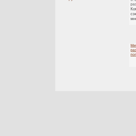
ра
Ко
сэ
мн
Ми
ра
по