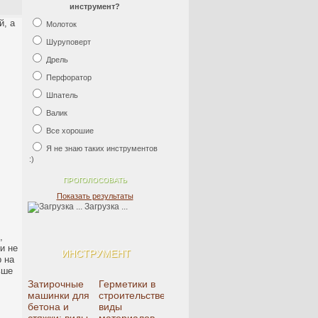
инструмент?
й, а
Молоток
Шуруповерт
Дрель
Перфоратор
Шпатель
Валик
Все хорошие
Я не знаю таких инструментов
:)
Показать результаты
Загрузка ...
,
и не
ИНСТРУМЕНТ
 на
ьше
Затирочные
Герметики в
машинки для
строительстве:
бетона и
виды