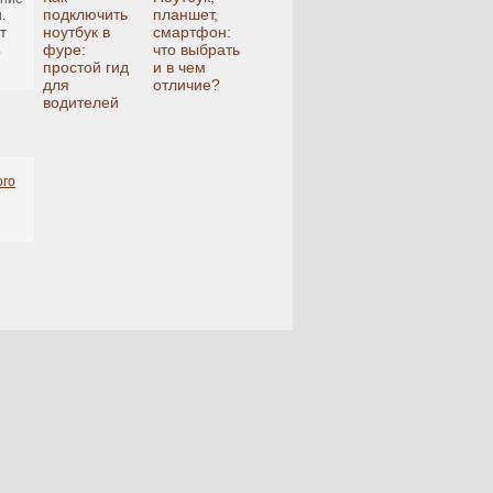
подключить
планшет,
.
ноутбук в
смартфон:
т
фуре:
что выбрать
ь
простой гид
и в чем
для
отличие?
водителей
ого