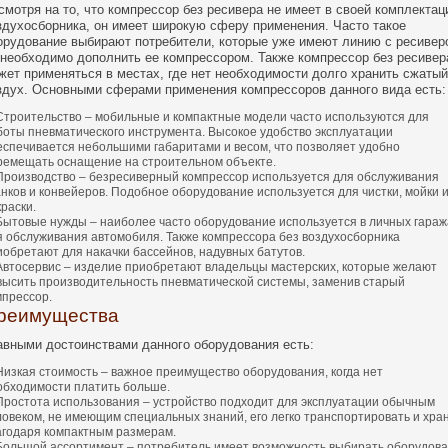
смотря на то, что компрессор без ресивера не имеет в своей комплектац
здухосборника, он имеет широкую сферу применения. Часто такое
орудование выбирают потребители, которые уже имеют линию с ресивер
 необходимо дополнить ее компрессором. Также компрессор без ресивер
жет применяться в местах, где нет необходимости долго хранить сжатый
здух. Основными сферами применения компрессоров данного вида есть:
Строительство – мобильные и компактные модели часто используются для
боты пневматического инструмента. Высокое удобство эксплуатации
еспечивается небольшими габаритами и весом, что позволяет удобно
ремещать оснащение на строительном объекте.
Производство – безресиверный компрессор используется для обслуживания
анков и конвейеров. Подобное оборудование используется для чистки, мойки 
раски.
Бытовые нужды – наиболее часто оборудование используется в личных гараж
я обслуживания автомобиля. Также компрессора без воздухосборника
иобретают для накачки бассейнов, надувных батутов.
Автосервис – изделие приобретают владельцы мастерских, которые желают
высить производительность пневматической системы, заменив старый
мпрессор.
реимущества
авными достоинствами данного оборудования есть:
Низкая стоимость – важное преимущество оборудования, когда нет
обходимости платить больше.
Простота использования – устройство подходит для эксплуатации обычным
ловеком, не имеющим специальных знаний, его легко транспортировать и хра
агодаря компактным размерам.
Большой ассортимент – потребитель имеет возможность выбирать оборудов