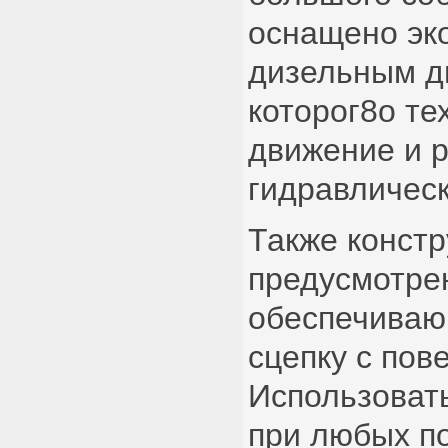
оснащено эк
дизельным дв
которог8о те
движение и 
гидравлическ
Также констр
предусмотре
обеспечива
сцепку с пов
Использовать
при любых по