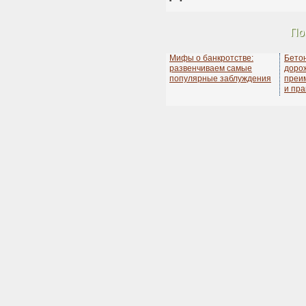
По
Мифы о банкротстве:
Бето
развенчиваем самые
дорож
популярные заблуждения
преи
и пра