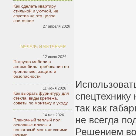
Как сделать квартиру
стильной и уютной, не
спустив на это целое
состояние
27 апреля 2026
МЕБЕЛЬ И ИНТЕРЬЕР
12 июля 2026
Погрузка мебели в
автомобиль: требования по
креплению, защите и
безопасности
Использоват
11 июня 2026
спецтехнику 
Как выбрать фурнитуру для
стекла: виды крепежа,
советы по монтажу и уходу
так как габа
14 мая 2026
не всегда по
Пленочный теплый пол:
основные плюсы и
Решением во
пошаговый монтаж своими
руками