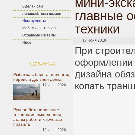
мини-экск
Сделай сам
главные о
Ландшафтный дизайн
Инструменты
техники
Мебель и интерьер
Охранные системы
17 июня 2019
Иное
При строите
оформлении
СДЕЛАЙ САМ
дизайна обя
Рыбалка с берега: пеленгас,
нереис и дальняя донка
копать транш
17 июня 2026
Ручное бетонирование:
технология выполнения,
этапы работ и ключевые
правила
12 июня 2026