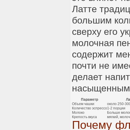
Латте традиц
большим кол
сверху его у
молочная пен
содержит ме
почти не име
делает напит
насыщенным 
Параметр
Ла
Объем чашки
около 250-30
Количество эспрессо
1-2 порции
Молоко
Больше молок
Крепость вкуса
мягкий, моло
Почему фл