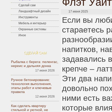
Флэт Уайт
Сделай сам
Ландшафтный дизайн
17 июня 2025
Инструменты
Если вы люб
Мебель и интерьер
стараетесь р
Охранные системы
Иное
разнообрази
напитков, на
СДЕЛАЙ САМ
задавались в
Рыбалка с берега: пеленгас,
нереис и дальняя донка
крепче – лат
17 июня 2026
Эти два напи
Ручное бетонирование:
технология выполнения,
довольно по
этапы работ и ключевые
правила
ними есть ва
12 июня 2026
которые влия
Как сделать квартиру
стильной и уютной, не