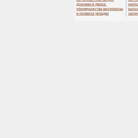
дорожек и двора:
напр
преимущества материалы
шосс
и правила укладки
заго