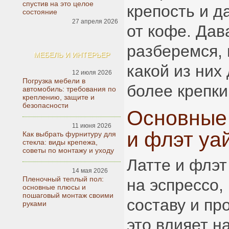
спустив на это целое
крепость и д
состояние
27 апреля 2026
от кофе. Дав
разберемся, 
МЕБЕЛЬ И ИНТЕРЬЕР
какой из них
12 июля 2026
Погрузка мебели в
более крепки
автомобиль: требования по
креплению, защите и
безопасности
Основные 
11 июня 2026
и флэт уа
Как выбрать фурнитуру для
стекла: виды крепежа,
советы по монтажу и уходу
Латте и флэт
14 мая 2026
Пленочный теплый пол:
на эспрессо,
основные плюсы и
пошаговый монтаж своими
составу и пр
руками
это влияет на