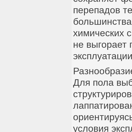
перепадов т
большинства
химических с
не выгорает
эксплуатации
Разнообрази
Для пола вы
структуриро
лаппатирова
ориентируясь
условия эксп