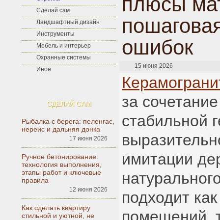
плюсы ма
Сделай сам
пошаговая
Ландшафтный дизайн
Инструменты
ошибок
Мебель и интерьер
Охранные системы
15 июня 2026
Иное
Керамограни
за сочетание
СДЕЛАЙ САМ
стабильной г
Рыбалка с берега: пеленгас,
нереис и дальняя донка
выразительно
17 июня 2026
имитации дер
Ручное бетонирование:
технология выполнения,
этапы работ и ключевые
натуральног
правила
12 июня 2026
подходит как
Как сделать квартиру
помещений, т
стильной и уютной, не