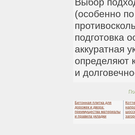
Выбор подхо
(особенно по
противосколь
подготовка о
аккуратная 
определяют 
и долговечно
По
Бетонная плитка для
Котт
дорожек и двора:
напр
преимущества материалы
шосс
и правила укладки
заго