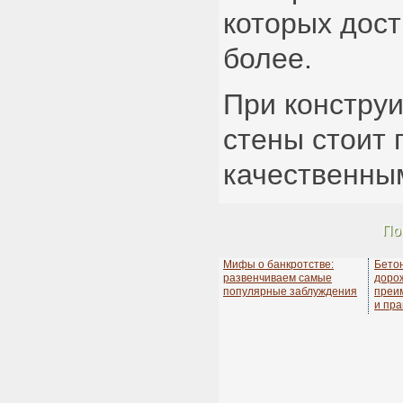
которых дост
более.
При констру
стены стоит 
качественны
По
Мифы о банкротстве:
Бето
развенчиваем самые
дорож
популярные заблуждения
преи
и пра