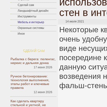
использо
Сделай сам
стен в ин
Ландшафтный дизайн
Инструменты
14 июля 2021
Мебель и интерьер
Некоторые к
Охранные системы
Иное
очень удобну
виде несущих
СДЕЛАЙ САМ
посередине 
Рыбалка с берега: пеленгас,
нереис и дальняя донка
данную ситу
17 июня 2026
возведения н
Ручное бетонирование:
технология выполнения,
фальш-стены
этапы работ и ключевые
правила
12 июня 2026
Как сделать квартиру
стильной и уютной, не