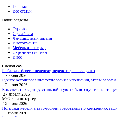
Главная
Все статьи
Наши разделы
Стройка
Сделай сам
Ландшафтный дизайн
Инструменты
Мебель и интерьер
Охранные системы
Иное
Сделай сам
Рыбалка с берега: пеленгас, нереис и дальняя донка
17 июня 2026
Ручное бетонирование: технология выполнения, этапы работ и
12 июня 2026
Как сделать квартиру стильной и уютной, не спустив на это це
27 апреля 2026
Мебель и интерьер
12 июля 2026
Погрузка мебели в автомобиль: требования по креплению, защи
11 июня 2026