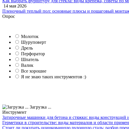
Как выбрать фурнитуру для стекла: виды крепежа, советы по м
14 мая 2026
Пленочный теплый пол: основные плюсы и пошаговый монтаж
Опрос
Молоток
Шуруповерт
Дрель
Перфоратор
Шпатель
Валик
Все хорошие
Я не знаю таких инструментов :)
Загрузка ...
Инструмент
Затирочные машинки для бетона и стяжки: виды конструкций 
Герметики в строительстве: виды материалов и области приме
Стоит ли покупать оцинкованную рулонную сталь: разбор преи