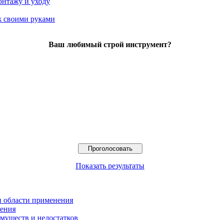
онтажу и уходу
 своими руками
Ваш любимый строй инструмент?
Показать результаты
и области применения
нения
муществ и недостатков