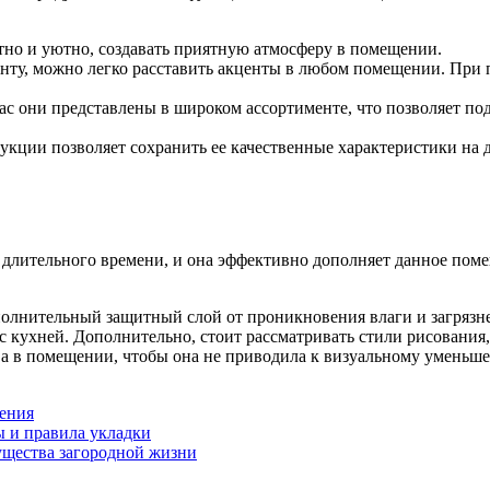
тно и уютно, создавать приятную атмосферу в помещении.
енту, можно легко расставить акценты в любом помещении. При
с они представлены в широком ассортименте, что позволяет под
ции позволяет сохранить ее качественные характеристики на д
 длительного времени, и она эффективно дополняет данное поме
олнительный защитный слой от проникновения влаги и загрязнен
 с кухней. Дополнительно, стоит рассматривать стили рисования
ва в помещении, чтобы она не приводила к визуальному уменьш
дения
ы и правила укладки
ущества загородной жизни