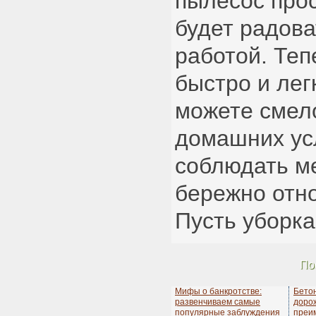
пылесос прос
будет радова
работой. Теп
быстро и легк
можете смело
домашних ус
соблюдать м
бережно отно
Пусть уборка
По
Мифы о банкротстве:
Бето
развенчиваем самые
дорож
популярные заблуждения
преи