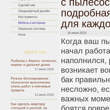
с пылесо
Сделай сам
подробная
Ландшафтный дизайн
Инструменты
для каждо
Мебель и интерьер
Охранные системы
18 июня 2025
Иное
Когда ваш п
начал работа
СДЕЛАЙ САМ
наполнился, 
Рыбалка с берега: пеленгас,
нереис и дальняя донка
возникает во
17 июня 2026
бак правиль
Ручное бетонирование:
технология выполнения,
этапы работ и ключевые
несложно, ес
правила
12 июня 2026
важных моме
Как сделать квартиру
боятся повре
стильной и уютной, не