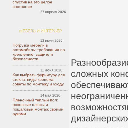
спустив на это целое
состояние
27 апреля 2026
МЕБЕЛЬ И ИНТЕРЬЕР
12 июля 2026
Погрузка мебели в
автомобиль: требования по
креплению, защите и
безопасности
Разнообразие
11 июня 2026
сложных кон
Как выбрать фурнитуру для
стекла: виды крепежа,
обеспечиваю
советы по монтажу и уходу
неограничен
14 мая 2026
Пленочный теплый пол:
возможностя
основные плюсы и
пошаговый монтаж своими
руками
дизайнерски