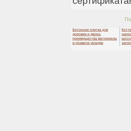
сертификата
По
Бетонная плитка для
Котт
дорожек и двора:
напр
преимущества материалы
шосс
и правила укладки
заго