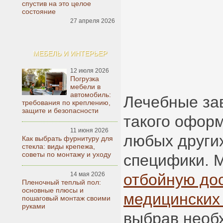
спустив на это целое
состояние
27 апреля 2026
МЕБЕЛЬ И ИНТЕРЬЕР
12 июля 2026
Погрузка
мебели в
автомобиль:
Лечебные за
требования по креплению,
защите и безопасности
такого офор
11 июня 2026
любых других
Как выбрать фурнитуру для
стекла: виды крепежа,
советы по монтажу и уходу
специфики. 
14 мая 2026
отбойную дос
Пленочный теплый пол:
основные плюсы и
медицинских
пошаговый монтаж своими
руками
выбрав необ