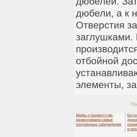
дюбелей. Зат
дюбели, а к 
Отверстия з
заглушками. 
производитс
отбойной дос
устанавлива
элементы, з
По
Мифы о банкротстве:
Бето
развенчиваем самые
дорож
популярные заблуждения
преи
и пра