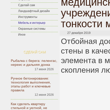
медицинс
Сделай сам
учреждени
Ландшафтный дизайн
Инструменты
тонкости 
Мебель и интерьер
Охранные системы
27 декабря 2019
Иное
Отбойная до
стены в каче
СДЕЛАЙ САМ
элемента в 
Рыбалка с берега: пеленгас,
нереис и дальняя донка
скопления л
17 июня 2026
Ручное бетонирование:
технология выполнения,
этапы работ и ключевые
правила
12 июня 2026
Как сделать квартиру
стильной и уютной, не