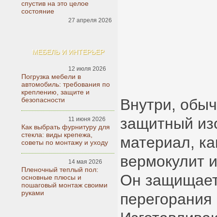
спустив на это целое
состояние
27 апреля 2026
МЕБЕЛЬ И ИНТЕРЬЕР
12 июля 2026
Погрузка мебели в
автомобиль: требования по
креплению, защите и
безопасности
Внутри, обыч
защитный из
11 июня 2026
Как выбрать фурнитуру для
стекла: виды крепежа,
материал, ка
советы по монтажу и уходу
вермокулит и
14 мая 2026
Пленочный теплый пол:
Он защищает
основные плюсы и
пошаговый монтаж своими
руками
перегорания 