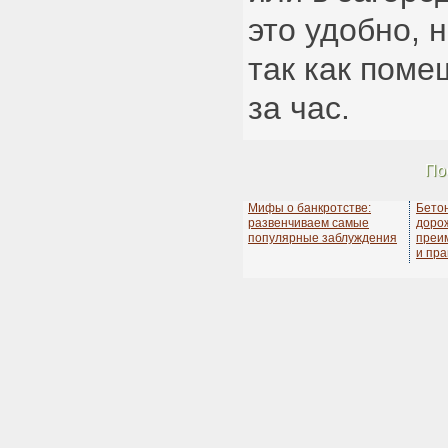
это удобно, 
так как поме
за час.
По
Мифы о банкротстве:
Бето
развенчиваем самые
дорож
популярные заблуждения
преи
и пра