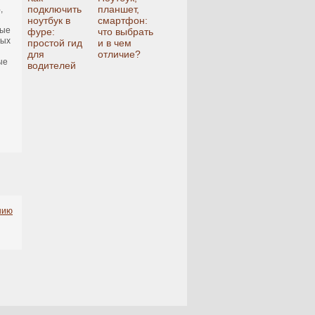
подключить
планшет,
,
ноутбук в
смартфон:
ные
фуре:
что выбрать
вых
простой гид
и в чем
для
отличие?
ые
водителей
нию