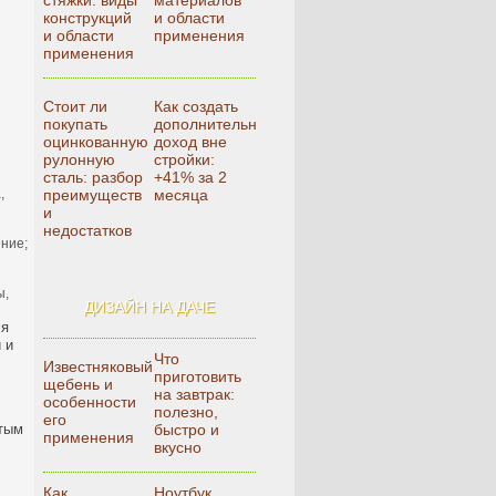
стяжки: виды
материалов
конструкций
и области
и области
применения
применения
Стоит ли
Как создать
покупать
дополнительный
оцинкованную
доход вне
рулонную
стройки:
сталь: разбор
+41% за 2
,
преимуществ
месяца
и
недостатков
ение;
ы,
ДИЗАЙН НА ДАЧЕ
ся
 и
Что
Известняковый
приготовить
щебень и
на завтрак:
особенности
полезно,
его
стым
быстро и
применения
вкусно
Как
Ноутбук,