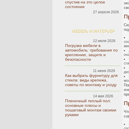
спустив на это целое
эк
состояние
св
27 апреля 2026
П
Си
по
МЕБЕЛЬ И ИНТЕРЬЕР
12 июля 2026
со
Погрузка мебели в
ми
автомобиль: требования по
креплению, защите и
он
безопасности
ст
11 июня 2026
ди
Как выбрать фурнитуру для
стекла: виды крепежа,
мо
советы по монтажу и уходу
По
оч
пр
14 мая 2026
Пленочный теплый пол:
П
основные плюсы и
пошаговый монтаж своими
Чт
руками
со
сп