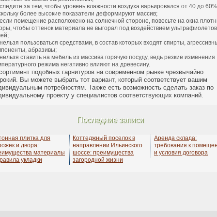
следите за тем, чтобы уровень влажности воздуха варьировался от 40 до 60%
скольку более высокие показатели деформируют массив;
если помещение расположено на солнечной стороне, повесьте на окна плот
оры, чтобы оттенок материала не выгорал под воздействием ультрафиолето
ей;
нельзя пользоваться средствами, в состав которых входят спирты, агрессивн
мпоненты, абразивы;
нельзя ставить на мебель из массива горячую посуду, ведь резкие изменения
мпературного режима негативно влияют на древесину.
сортимент подобных гарнитуров на современном рынке чрезвычайно
рокий. Вы можете выбрать тот вариант, который соответствует вашим
дивидуальным потребностям. Также есть возможность сделать заказ по
дивидуальному проекту у специалистов соответствующих компаний.
Последние записи
тонная плитка для
Коттеджный поселок в
Аренда склада:
рожек и двора:
направлении Ильинского
требования к помеще
еимущества материалы
шоссе: преимущества
и условия договора
правила укладки
загородной жизни