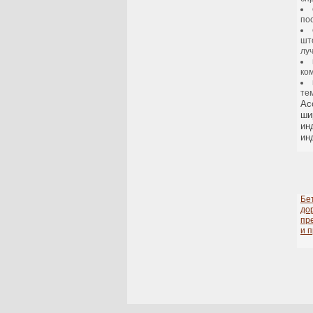
по
шт
луч
ко
те
Ас
ши
ин
ин
Бе
до
пр
и 