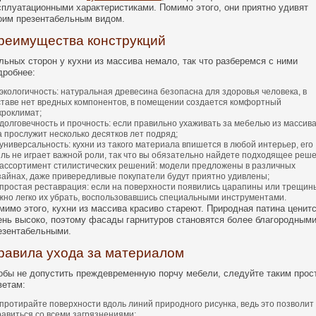
сплуатационными характеристиками. Помимо этого, они приятно удивят
оим презентабельным видом.
реимущества конструкций
льных сторон у кухни из массива немало, так что разберемся с ними
дробнее:
экологичность: натуральная древесина безопасна для здоровья человека, в
ставе нет вредных компонентов, в помещении создается комфортный
кроклимат;
долговечность и прочность: если правильно ухаживать за мебелью из массива
а прослужит несколько десятков лет подряд;
универсальность: кухни из такого материала впишется в любой интерьер, его
иль не играет важной роли, так что вы обязательно найдете подходящее реш
ассортимент стилистических решений: модели предложены в различных
зайнах, даже привередливые покупатели будут приятно удивлены;
простая реставрация: если на поверхности появились царапины или трещин
жно легко их убрать, воспользовавшись специальными инструментами.
мимо этого, кухни из массива красиво стареют. Природная патина ценит
ень высоко, поэтому фасады гарнитуров становятся более благородными
езентабельными.
равила ухода за материалом
обы не допустить преждевременную порчу мебели, следуйте таким про
ветам:
протирайте поверхности вдоль линий природного рисунка, ведь это позволит
равиться со всеми загрязнениями;