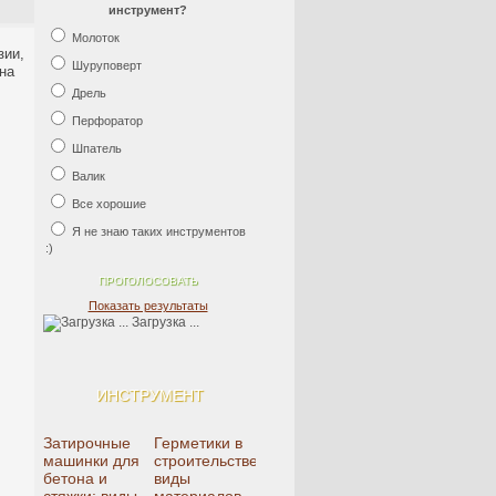
инструмент?
Молоток
зии,
Шуруповерт
кна
Дрель
Перфоратор
Шпатель
Валик
Все хорошие
Я не знаю таких инструментов
:)
Показать результаты
Загрузка ...
ИНСТРУМЕНТ
Затирочные
Герметики в
машинки для
строительстве:
бетона и
виды