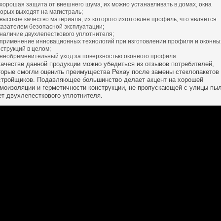
хорошая защита от внешнего шума, их можно устанавливать в домах, окна
торых выходят на магистраль;
высокое качество материала, из которого изготовлен профиль, что является
казателем безопасной эксплуатации;
наличие двухлепесткового уплотнителя;
применение инновационных технологий при изготовлении профиля и оконны
нструкций в целом;
необременительный уход за поверхностью оконного профиля.
качестве данной продукции можно убедиться из отзывов потребителей,
торые смогли оценить преимущества Рехау после замены стеклопакетов 
стройщиков. Подавляющее большинство делает акцент на хорошей
моизоляции и герметичности конструкции, не пропускающей с улицы пыл
ет двухлепесткового уплотнителя.