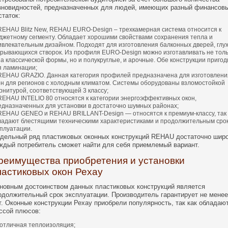
зновидностей, предназначенных для людей, имеющих разный финансов
статок:
REHAU Blitz New, REHAU EURO-Design – трехкамерная система относится к
джетному сегменту. Обладает хорошими свойствами сохранения тепла и
ивлекательным дизайном. Подходят для изготовления балконных дверей, глух
крывающихся створок. Из профиля EURO-Design можно изготавливать не тол
на классической формы, но и полукруглые, и арочные. Обе конструкции приго
я ламинации;
REHAU GRAZIO. Данная категория профилей предназначена для изготовлени
он для регионов с холодным климатом. Системы оборудованы взломостойкой
рнитурой, соответствующей 3 классу;
REHAU INTELIO 80 относятся к категории энергоэффективных окон,
едназначенных для установки в достаточно шумных районах;
REHAU GENEO и REHAU BRILLANT-Design — относятся к премиум-классу, так 
ладают блестящими техническими характеристиками и продолжительным сро
сплуатации.
дельный ряд пластиковых оконных конструкций REHAU достаточно широ
ждый потребитель сможет найти для себя приемлемый вариант.
реимущества приобретения и установки
ластиковых окон Рехау
новным достоинством данных пластиковых конструкций является
одолжительный срок эксплуатации. Производитель гарантирует не менее
т. Оконные конструкции Рехау приобрели популярность, так как обладаю
ссой плюсов:
отличная теплоизоляция;