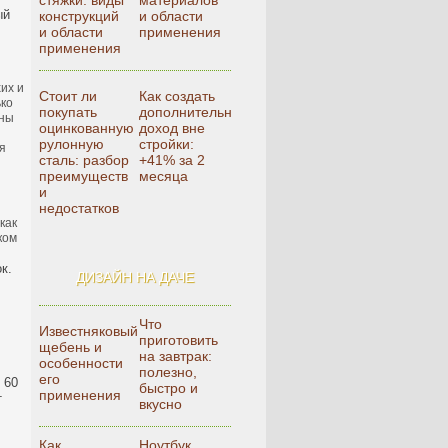
стяжки: виды
материалов
ый
конструкций
и области
и области
применения
применения
их и
Стоит ли
Как создать
ько
покупать
дополнительный
дны
оцинкованную
доход вне
рулонную
стройки:
я
сталь: разбор
+41% за 2
преимуществ
месяца
и
недостатков
как
ком
к.
ДИЗАЙН НА ДАЧЕ
Что
Известняковый
приготовить
щебень и
на завтрак:
особенности
полезно,
его
 60
быстро и
применения
т
вкусно
Как
Ноутбук,