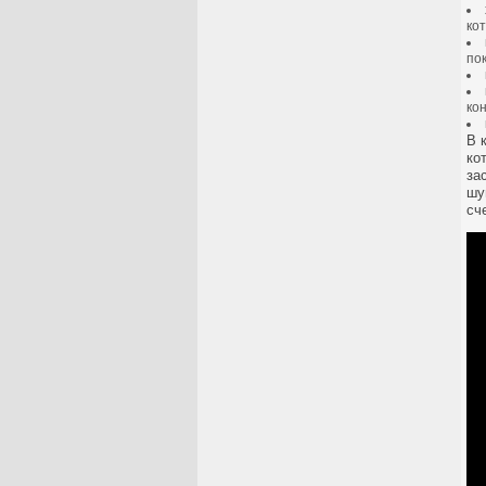
ко
по
ко
В 
ко
за
шу
сч