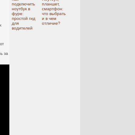
подключить
планшет,
ноутбук в
смартфон:
фуре:
что выбрать
простой гид
и в чем
для
отличие?
х
водителей
от
ь за