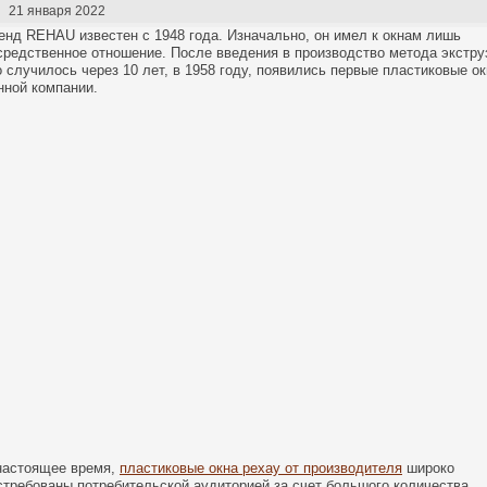
21 января 2022
енд REHAU известен с 1948 года. Изначально, он имел к окнам лишь
средственное отношение. После введения в производство метода экстру
о случилось через 10 лет, в 1958 году, появились первые пластиковые о
нной компании.
настоящее время,
пластиковые окна рехау от производителя
широко
стребованы потребительской аудиторией за счет большого количества