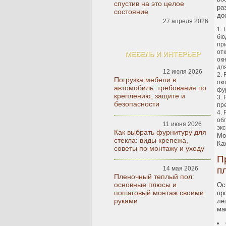
спустив на это целое
ра
состояние
до
27 апреля 2026
бю
пр
от
МЕБЕЛЬ И ИНТЕРЬЕР
ок
дл
12 июля 2026
Погрузка мебели в
ок
автомобиль: требования по
фу
креплению, защите и
безопасности
пр
об
11 июня 2026
эк
Как выбрать фурнитуру для
Мо
стекла: виды крепежа,
Ка
советы по монтажу и уходу
П
14 мая 2026
п
Пленочный теплый пол:
основные плюсы и
Ос
пошаговый монтаж своими
пр
руками
ле
ма