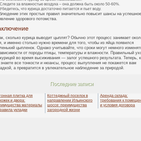
Следите за влажностью воздуха – она должна быть около 50-60%.
Убедитесь, что курица достаточно питается и пьет воду.
блюдение этих простых правил значительно повысит шансы на успешно
явление здорового потомства.
аключение
ак, сколько курица выводит цыплят? Обычно этот процесс занимает окол
я, и именно столько нужно времени для того, чтобы из яйца появился
ленький цыпленок. Однако учитывайте, что сроки могут немного изменят
зависимости от породы птицы, температуры и влажности. Правильный ух
 курицей во время высиживания — залог успешного результата. Теперь, к
 знаете все тонкости и нюансы, процесс вылупления не покажется вам
гадкой, а превратится в увлекательное наблюдение за природой.
Последние записи
тонная плитка для
Коттеджный поселок в
Аренда склада:
рожек и двора:
направлении Ильинского
требования к помеще
еимущества материалы
шоссе: преимущества
и условия договора
правила укладки
загородной жизни