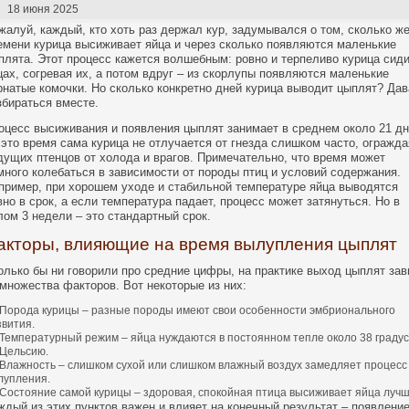
18 июня 2025
жалуй, каждый, кто хоть раз держал кур, задумывался о том, сколько ж
емени курица высиживает яйца и через сколько появляются маленькие
плята. Этот процесс кажется волшебным: ровно и терпеливо курица сиди
цах, согревая их, а потом вдруг – из скорлупы появляются маленькие
рнатые комочки. Но сколько конкретно дней курица выводит цыплят? Дав
збираться вместе.
оцесс высиживания и появления цыплят занимает в среднем около 21 дн
 это время сама курица не отлучается от гнезда слишком часто, огражда
дущих птенцов от холода и врагов. Примечательно, что время может
много колебаться в зависимости от породы птиц и условий содержания.
пример, при хорошем уходе и стабильной температуре яйца выводятся
вно в срок, а если температура падает, процесс может затянуться. Но в
лом 3 недели – это стандартный срок.
акторы, влияющие на время вылупления цыплят
олько бы ни говорили про средние цифры, на практике выход цыплят зав
 множества факторов. Вот некоторые из них:
Порода курицы – разные породы имеют свои особенности эмбрионального
звития.
Температурный режим – яйца нуждаются в постоянном тепле около 38 граду
 Цельсию.
Влажность – слишком сухой или слишком влажный воздух замедляет процесс
лупления.
Состояние самой курицы – здоровая, спокойная птица высиживает яйца лучш
ждый из этих пунктов важен и влияет на конечный результат – появлени