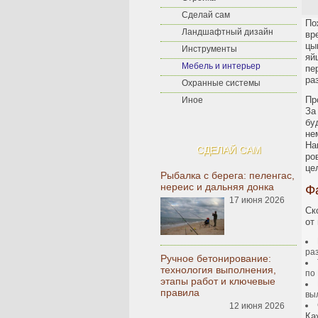
Сделай сам
По
Ландшафтный дизайн
вр
цы
Инструменты
яй
Мебель и интерьер
пе
ра
Охранные системы
Пр
Иное
За
бу
не
На
СДЕЛАЙ САМ
ро
це
Рыбалка с берега: пеленгас,
нереис и дальняя донка
Ф
17 июня 2026
Ск
от
ра
Ручное бетонирование:
технология выполнения,
по
этапы работ и ключевые
правила
вы
12 июня 2026
Ка