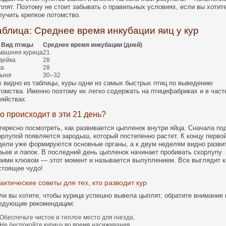
плят. Поэтому не стоит забывать о правильных условиях, если вы хотит
лучить крепкое потомство.
аблица: Среднее время инкубации яиц у кур
Вид птицы
Среднее время инкубации (дней)
машняя курица
21
дейка
28
ка
28
сыня
30–32
к видно из таблицы, куры одни из самых быстрых птиц по выведению
томства. Именно поэтому их легко содержать на птицефабриках и в час
зяйствах.
о происходит в эти 21 день?
тересно посмотреть, как развивается цыпленок внутри яйца. Сначала по
орлупой появляется зародыш, который постепенно растет. К концу перво
дели уже формируются основные органы, а к двум неделям видно разви
рьев и лапок. В последний день цыпленок начинает пробивать скорлупу
оими клювом — этот момент и называется вылуплением. Все выглядит к
стоящее чудо!
актические советы для тех, кто разводит кур
ли вы хотите, чтобы курица успешно вывела цыплят, обратите внимание 
едующие рекомендации:
Обеспечьте чистое и теплое место для гнезда.
Не беспокойте курицу во время насиживания.