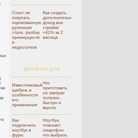
е
Стоит ли
Как создать
покупать
дополнительный
оцинкованную
доход вне
рулонную
стройки:
сталь: разбор
+41% за 2
преимуществ
месяца
и
недостатков
тных
ДИЗАЙН НА ДАЧЕ
д
Что
й
Известняковый
приготовить
тие
щебень и
на завтрак:
особенности
полезно,
ак
его
быстро и
применения
вкусно
на
Как
Ноутбук,
подключить
планшет,
ноутбук в
смартфон:
фуре:
что выбрать