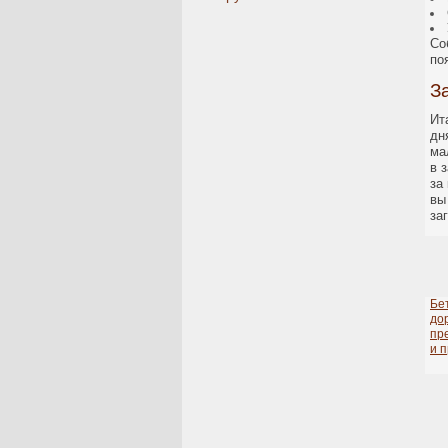
Со
по
З
Ит
дн
ма
в 
за
вы
за
Бе
до
пр
и 