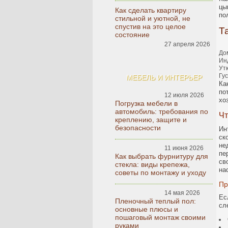
цы
Как сделать квартиру
по
стильной и уютной, не
спустив на это целое
Т
состояние
27 апреля 2026
До
Ин
Ут
Гу
МЕБЕЛЬ И ИНТЕРЬЕР
Ка
по
12 июля 2026
хо
Погрузка мебели в
автомобиль: требования по
Чт
креплению, защите и
безопасности
Ин
ск
не
11 июня 2026
пе
Как выбрать фурнитуру для
св
стекла: виды крепежа,
на
советы по монтажу и уходу
Пр
14 мая 2026
Ес
Пленочный теплый пол:
сл
основные плюсы и
пошаговый монтаж своими
руками