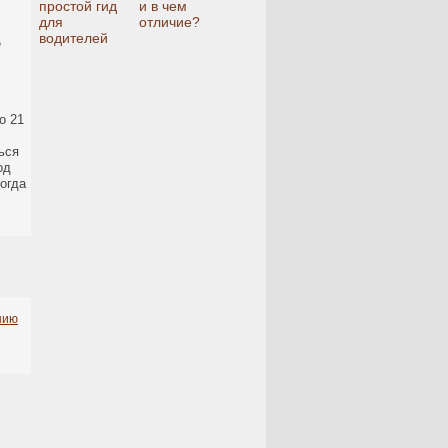
простой гид
и в чем
для
отличие?
водителей
е
о 21
ься
од
огда
нию