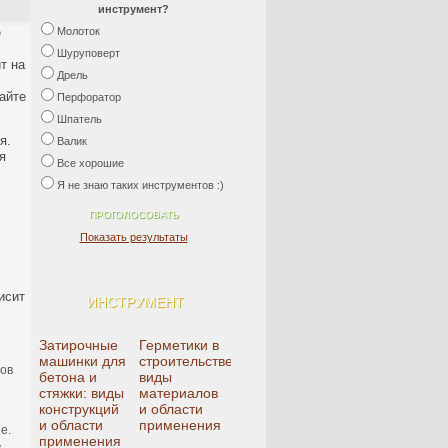
инструмент?
е
Молоток
Шуруповерт
т на
Дрель
айте
Перфоратор
Шпатель
я.
Валик
я
Все хорошие
Я не знаю таких инструментов :)
Показать результаты
исит
ИНСТРУМЕНТ
Затирочные
Герметики в
машинки для
строительстве:
сов
бетона и
виды
стяжки: виды
материалов
конструкций
и области
и области
применения
е.
применения
е