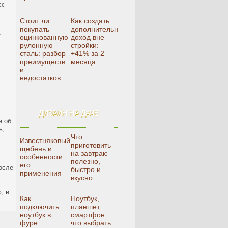
сс
Стоит ли
Как создать
покупать
дополнительный
т
оцинкованную
доход вне
рулонную
стройки:
сталь: разбор
+41% за 2
преимуществ
месяца
и
недостатков
ДИЗАЙН НА ДАЧЕ
е об
ь,
Что
Известняковый
приготовить
щебень и
на завтрак:
особенности
полезно,
его
осле
быстро и
применения
вкусно
, и
Как
Ноутбук,
подключить
планшет,
ноутбук в
смартфон:
фуре:
что выбрать