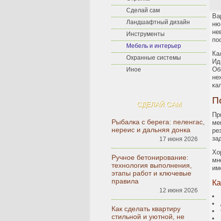
Сделай сам
Ва
Ландшафтный дизайн
ню
не
Инструменты
по
Мебель и интерьер
Ка
Охранные системы
Ид
Об
Иное
не
ка
П
СДЕЛАЙ САМ
Пр
Рыбалка с берега: пеленгас,
ме
нереис и дальняя донка
ре
за
17 июня 2026
Хо
Ручное бетонирование:
мн
технология выполнения,
им
этапы работ и ключевые
правила
Ка
12 июня 2026
Как сделать квартиру
стильной и уютной, не