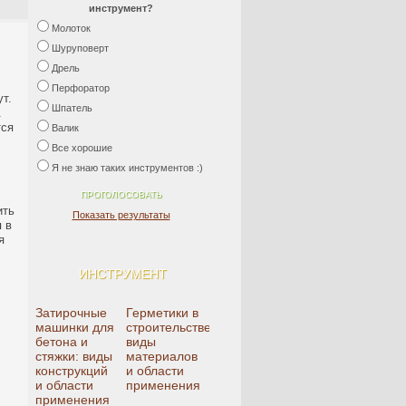
инструмент?
Молоток
Шуруповерт
Дрель
Перфоратор
т.
Шпатель
.
тся
Валик
Все хорошие
Я не знаю таких инструментов :)
ить
Показать результаты
 в
я
ИНСТРУМЕНТ
Затирочные
Герметики в
машинки для
строительстве:
бетона и
виды
стяжки: виды
материалов
конструкций
и области
и области
применения
применения