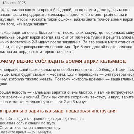
18 июня 2025
рка кальмара кажется простой задачей, но на самом деле здесь много
ансов. Если передержать кальмара в воде, мясо станет резиновым и
вкусным. Чтобы избежать такой ошибки, важно знать точное время варки
сле того, как вода закипит.
льмар варится очень быстро — от нескольких секунд до нескольких мину
еальный рецепт варки всегда зависит от размера тушки и рецепта блюда
ычно достаточно 2-3 минут после закипания. За это время мясо станови
жным, а вкус раскрывается полностью. При более долгой варке волокна
льмара затвердевают и теряют сочность.
очему важно соблюдать время варки кальмара
и неправильной варке кальмар способен испортить всё блюдо. Если вар
ньше, мясо будет сырым и жёстким. Если переварить — оно превратится
зину, которую тяжело жевать. Поэтому контроль времени — ваша главна
дача.
рошая новость — кальмары варятся очень быстро, и вам не потребуется
ого времени и усилий. Если вы хотите сохранить текстуру и вкус, варите
енно столько, сколько нужно — от 2 до 3 минут.
к правильно варить кальмар: пошаговая инструкция
Налейте воду в кастрюлю и доведите до кипения.
Добавьте соль и специи по вкусу.
Опустите кальмара в кипящую воду.
Засеките время — 2-3 минуты.