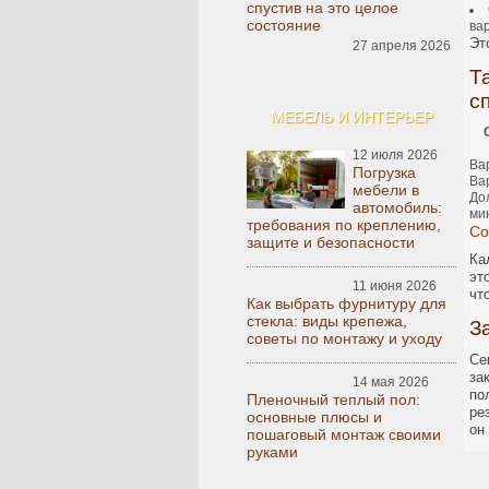
спустив на это целое
состояние
вар
Эт
27 апреля 2026
Т
с
МЕБЕЛЬ И ИНТЕРЬЕР
12 июля 2026
Ва
Погрузка
Ва
мебели в
До
автомобиль:
ми
требования по креплению,
Со
защите и безопасности
Ка
эт
11 июня 2026
чт
Как выбрать фурнитуру для
стекла: виды крепежа,
З
советы по монтажу и уходу
Се
за
14 мая 2026
по
Пленочный теплый пол:
ре
основные плюсы и
он
пошаговый монтаж своими
руками