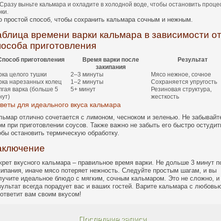
Сразу выньте кальмара и охладите в холодной воде, чтобы остановить проце
ки.
о простой способ, чтобы сохранить кальмара сочным и нежным.
аблица времени варки кальмара в зависимости о
пособа приготовления
Способ приготовления
Время варки после
Результат
закипания
рка целого тушки
2–3 минуты
Мясо нежное, сочное
рка нарезанных колец
1–2 минуты
Сохраняется упругость
лгая варка (больше 5
5+ минут
Резиновая структура,
нут)
жесткость
веты для идеального вкуса кальмара
льмар отлично сочетается с лимоном, чесноком и зеленью. Не забывайт
ом при приготовлении соусов. Также важно не забыть его быстро остудит
обы остановить термическую обработку.
аключение
крет вкусного кальмара – правильное время варки. Не дольше 3 минут п
кипания, иначе мясо потеряет нежность. Следуйте простым шагам, и вы
лучите идеальное блюдо с мягким, сочным кальмаром. Это не сложно, и
зультат всегда порадует вас и ваших гостей. Варите кальмара с любовью
 ответит вам своим вкусом!
Последние записи