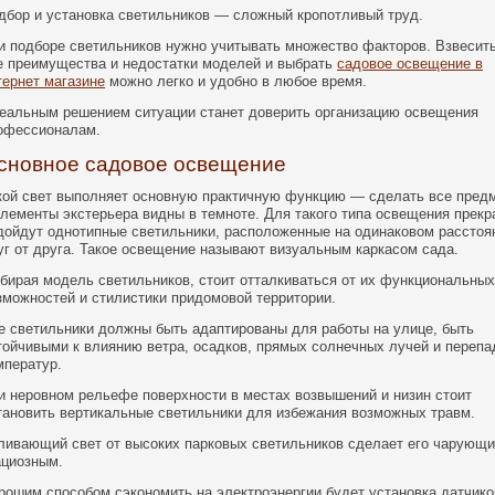
дбор и установка светильников — сложный кропотливый труд.
и подборе светильников нужно учитывать множество факторов. Взвесит
е преимущества и недостатки моделей и выбрать
садовое освещение в
тернет магазине
можно легко и удобно в любое время.
еальным решением ситуации станет доверить организацию освещения
офессионалам.
сновное садовое освещение
кой свет выполняет основную практичную функцию — сделать все пред
элементы экстерьера видны в темноте. Для такого типа освещения прекр
дойдут однотипные светильники, расположенные на одинаковом расстоя
уг от друга. Такое освещение называют визуальным каркасом сада.
бирая модель светильников, стоит отталкиваться от их функциональных
зможностей и стилистики придомовой территории.
е светильники должны быть адаптированы для работы на улице, быть
тойчивыми к влиянию ветра, осадков, прямых солнечных лучей и переп
мператур.
и неровном рельефе поверхности в местах возвышений и низин стоит
тановить вертикальные светильники для избежания возможных травм.
ливающий свет от высоких парковых светильников сделает его чарующи
ациозным.
рошим способом сэкономить на электроэнергии будет установка датчико