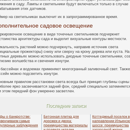
ижения в саду. Лампы и светильники будут включаться только в случае
абатывания этих датчиков.
ймер на светильниках выключит их в запрограммированное время.
ополнительное садовое освещение
ркировочное освещение в виде точечных светильников подчеркнет
стоинства архитектуры сада и выделит визуальные контуры местности.
икальность растений можно подчеркнуть, направив источник света
пециальные прожекторы) снизу или сверху на крону дерева или куста. На
упных деревьях можно использовать диодные точечные светильники, со
люзию волшебства и свечения изнутри.
 бассейнах и водоемах применяют многогранный заливочный свет. Также
ссейн можно подсветить изнутри.
новным правилом расстановки света всегда был принцип глубины сцен
иболее ярко засвечивается задний фон, средний специально затемняетс
и этом передний фон умеренно засветлен.
Последние записи
фы о банкротстве:
Бетонная плитка для
Коттеджный поселок в
звенчиваем самые
дорожек и двора:
направлении Ильинск
пулярные заблуждения
преимущества материалы
шоссе: преимущества
и правила укладки
загородной жизни