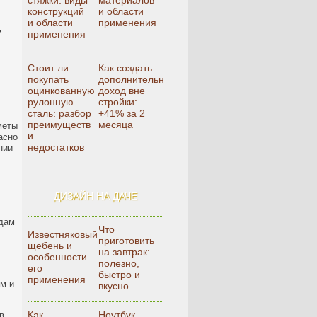
стяжки: виды
материалов
конструкций
и области
и области
применения
ь
применения
Стоит ли
Как создать
покупать
дополнительный
оцинкованную
доход вне
рулонную
стройки:
сталь: разбор
+41% за 2
преимуществ
месяца
меты
и
асно
недостатков
нии
ДИЗАЙН НА ДАЧЕ
адам
Что
Известняковый
приготовить
щебень и
на завтрак:
особенности
полезно,
его
быстро и
применения
м и
вкусно
Как
Ноутбук,
в