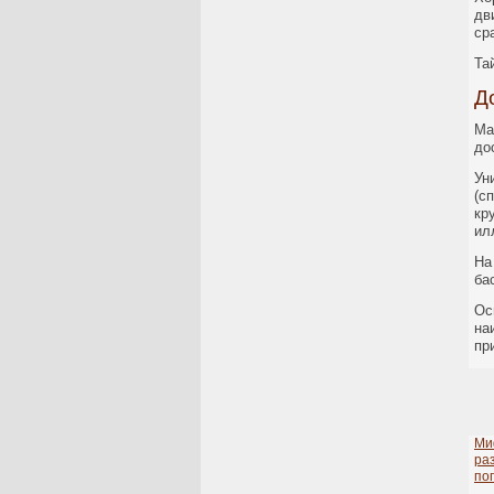
дв
ср
Та
Д
Ма
до
Ун
(с
кр
ил
На
ба
Ос
на
пр
Ми
ра
по