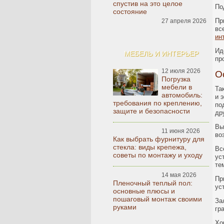
спустив на это целое
По
состояние
Пр
27 апреля 2026
вс
ин
Ид
МЕБЕЛЬ И ИНТЕРЬЕР
пр
12 июля 2026
О
Погрузка
мебели в
Та
автомобиль:
и 
требования по креплению,
по
защите и безопасности
др
Вы
11 июня 2026
во
Как выбрать фурнитуру для
стекла: виды крепежа,
Вс
советы по монтажу и уходу
ус
те
14 мая 2026
Пр
Пленочный теплый пол:
ус
основные плюсы и
пошаговый монтаж своими
За
руками
гр
Хо