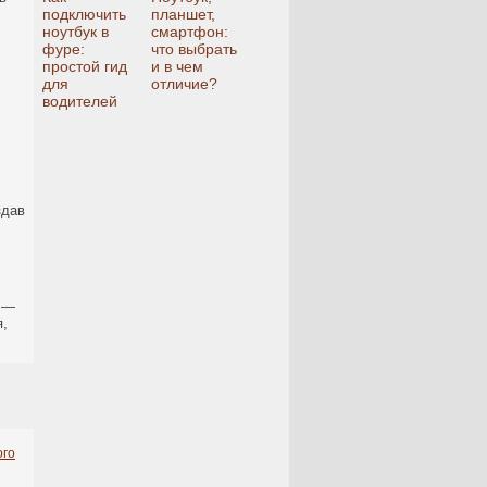
подключить
планшет,
ноутбук в
смартфон:
фуре:
что выбрать
простой гид
и в чем
для
отличие?
водителей
здав
ы —
я,
ого