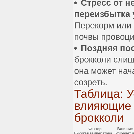
Стресс от н
переизбытка 
Перекорм или
почвы провоци
Поздняя пос
брокколи слиш
она может нача
созреть.
Таблица: У
влияющие 
брокколи
Фактор
Влияние 
Высокая температура
Ускоряет 