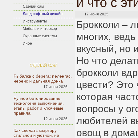
и что с э
Сделай сам
Ландшафтный дизайн
17 июня 2025
Инструменты
Брокколи – 
Мебель и интерьер
многих, ведь
Охранные системы
Иное
вкусный, но 
Но что делат
СДЕЛАЙ САМ
брокколи вдр
Рыбалка с берега: пеленгас,
нереис и дальняя донка
цвести? Это 
17 июня 2026
которая част
Ручное бетонирование:
технология выполнения,
вопросы у ог
этапы работ и ключевые
правила
любителей в
12 июня 2026
овощ в дома
Как сделать квартиру
стильной и уютной, не