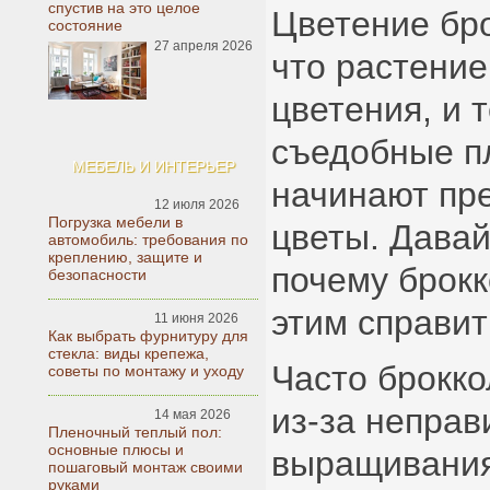
спустив на это целое
Цветение бро
состояние
27 апреля 2026
что растени
цветения, и 
съедобные п
МЕБЕЛЬ И ИНТЕРЬЕР
начинают пр
12 июля 2026
Погрузка мебели в
цветы. Давай
автомобиль: требования по
креплению, защите и
почему брокк
безопасности
этим справит
11 июня 2026
Как выбрать фурнитуру для
стекла: виды крепежа,
Часто брокко
советы по монтажу и уходу
из-за непра
14 мая 2026
Пленочный теплый пол:
основные плюсы и
выращивания
пошаговый монтаж своими
руками