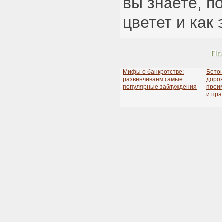
вы знаете, п
цветет и как 
По
Мифы о банкротстве:
Бето
развенчиваем самые
дорож
популярные заблуждения
преи
и пра