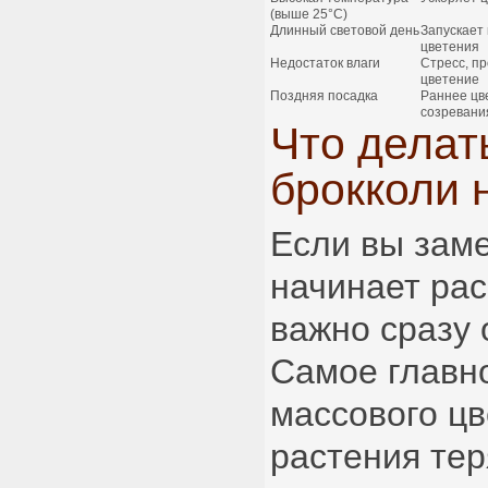
(выше 25°C)
Длинный световой день
Запускает
цветения
Недостаток влаги
Стресс, п
цветение
Поздняя посадка
Раннее цв
созревани
Что делат
брокколи 
Если вы заме
начинает рас
важно сразу 
Самое главно
массового цв
растения те