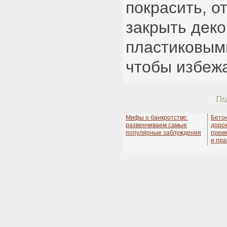
покрасить, о
закрыть дек
пластиковым
чтобы избежа
По
Мифы о банкротстве:
Бето
развенчиваем самые
дорож
популярные заблуждения
преи
и пра