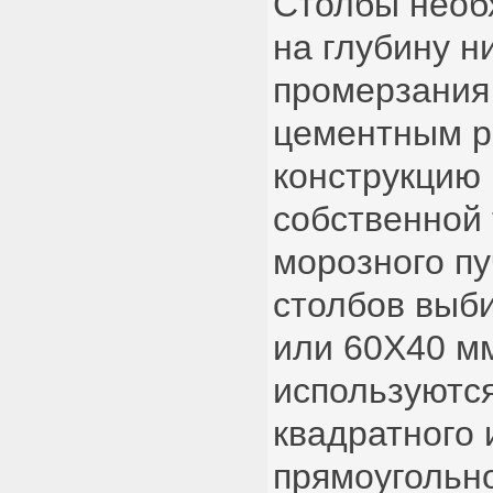
Столбы необ
на глубину н
промерзания 
цементным р
конструкцию 
собственной 
морозного пу
столбов выб
или 60Х40 м
используютс
квадратного 
прямоугольн