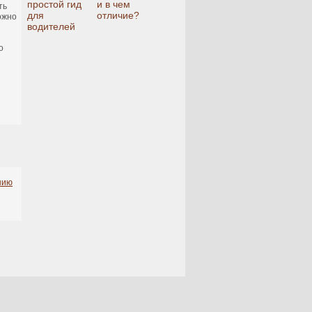
простой гид
и в чем
ть
для
отличие?
ожно
водителей
о
нию