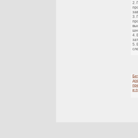
пр
зав
пр
вы
шн
за
сл
Бе
до
пр
и 