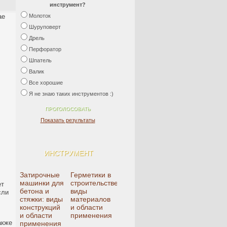
инструмент?
ае
Молоток
Шуруповерт
Дрель
Перфоратор
Шпатель
Валик
Все хорошие
Я не знаю таких инструментов :)
Показать результаты
ИНСТРУМЕНТ
Затирочные
Герметики в
машинки для
строительстве:
ет
бетона и
виды
сли
стяжки: виды
материалов
конструкций
и области
и области
применения
акже
применения