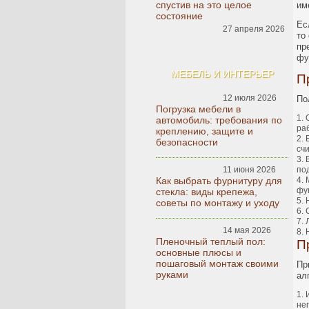
спустив на это целое
им
состояние
Ес
27 апреля 2026
то
пр
фу
МЕБЕЛЬ И ИНТЕРЬЕР
П
12 июля 2026
По
Погрузка мебели в
автомобиль: требования по
ра
креплению, защите и
безопасности
сч
11 июня 2026
по
Как выбрать фурнитуру для
фу
стекла: виды крепежа,
советы по монтажу и уходу
14 мая 2026
Пленочный теплый пол:
П
основные плюсы и
пошаговый монтаж своими
Пр
руками
ал
не