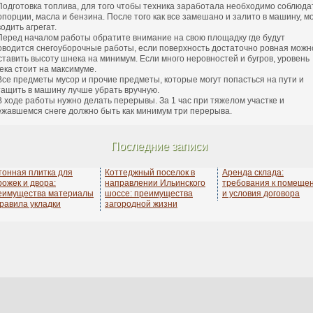
Подготовка топлива, для того чтобы техника заработала необходимо соблюда
опорции, масла и бензина. После того как все замешано и залито в машину, м
одить агрегат.
Перед началом работы обратите внимание на свою площадку где будут
оводится снегоуборочные работы, если поверхность достаточно ровная можн
ставить высоту шнека на минимум. Если много неровностей и бугров, уровень
ека стоит на максимуме.
Все предметы мусор и прочие предметы, которые могут попасться на пути и
тащить в машину лучше убрать вручную.
В ходе работы нужно делать перерывы. За 1 час при тяжелом участке и
ежавшемся снеге должно быть как минимум три перерыва.
Последние записи
тонная плитка для
Коттеджный поселок в
Аренда склада:
рожек и двора:
направлении Ильинского
требования к помеще
еимущества материалы
шоссе: преимущества
и условия договора
правила укладки
загородной жизни