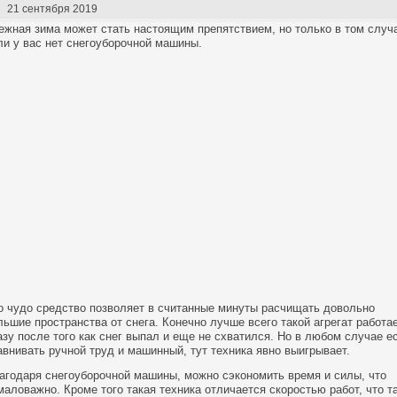
21 сентября 2019
ежная зима может стать настоящим препятствием, но только в том случ
ли у вас нет снегоуборочной машины.
о чудо средство позволяет в считанные минуты расчищать довольно
льшие пространства от снега. Конечно лучше всего такой агрегат работа
азу после того как снег выпал и еще не схватился. Но в любом случае е
авнивать ручной труд и машинный, тут техника явно выигрывает.
агодаря снегоуборочной машины, можно сэкономить время и силы, что
маловажно. Кроме того такая техника отличается скоростью работ, что т