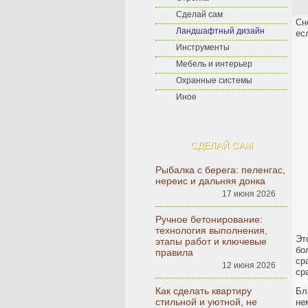
Сделай сам
Сн
Ландшафтный дизайн
ес
Инструменты
Мебель и интерьер
Охранные системы
Иное
СДЕЛАЙ САМ
Рыбалка с берега: пеленгас,
нереис и дальняя донка
17 июня 2026
Ручное бетонирование:
технология выполнения,
Эт
этапы работ и ключевые
бо
правила
ср
12 июня 2026
ср
Как сделать квартиру
Бл
стильной и уютной, не
не