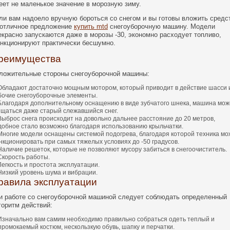
еет не маленькое значение в морозную зиму.
ли вам надоело вручную бороться со снегом и вы готовы вложить средс
 отличное предложение
купить mtd
снегоуборочную машину. Модели
екрасно запускаются даже в морозы -30, экономно расходует топливо,
нкционируют практически бесшумно.
реимущества
ложительные стороны снегоуборочной машины:
Обладают достаточно мощным мотором, который приводит в действие шасси 
бочие снегоуборочные элементы.
Благодаря дополнительному оснащению в виде зубчатого шнека, машина мож
ищаться даже старый слежавшийся снег.
Выброс снега происходит на довольно дальнее расстояние до 20 метров,
добное стало возможно благодаря использованию крыльчатки.
Многие модели оснащены системой подогрева, благодаря которой техника мо
нкционировать при самых тяжелых условиях до -50 градусов.
Наличие решеток, которые не позволяют мусору забиться в снегоочиститель.
Скорость работы.
Легкость и простота эксплуатации.
Низкий уровень шума и вибрации.
равила эксплуатации
и работе со снегоуборочной машиной следует соблюдать определенный
горитм действий:
Изначально вам самим необходимо правильно собраться одеть теплый и
промокаемый костюм, нескользкую обувь, шапку и перчатки.