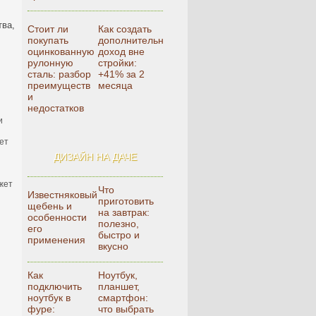
тва,
Стоит ли
Как создать
покупать
дополнительный
оцинкованную
доход вне
рулонную
стройки:
сталь: разбор
+41% за 2
преимуществ
месяца
и
недостатков
и
ет
ДИЗАЙН НА ДАЧЕ
жет
Что
Известняковый
приготовить
щебень и
на завтрак:
особенности
полезно,
его
быстро и
применения
вкусно
Как
Ноутбук,
подключить
планшет,
ноутбук в
смартфон:
фуре:
что выбрать