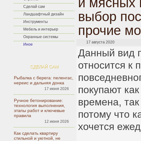
и мясных 
Сделай сам
выбор пос
Ландшафтный дизайн
Инструменты
прочие м
Мебель и интерьер
Охранные системы
17 августа 2020
Иное
Данный вид 
относится к 
СДЕЛАЙ САМ
повседневног
Рыбалка с берега: пеленгас,
нереис и дальняя донка
покупают как
17 июня 2026
времена, так
Ручное бетонирование:
технология выполнения,
этапы работ и ключевые
потому что к
правила
12 июня 2026
хочется ежед
Как сделать квартиру
стильной и уютной, не