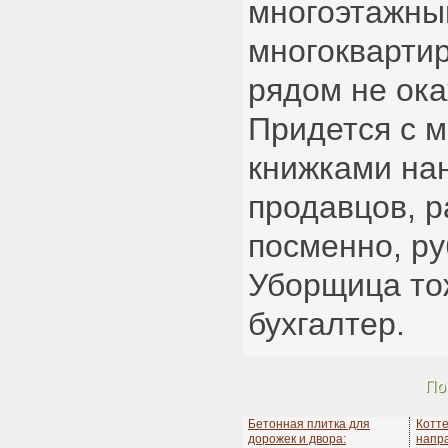
многоэтажн
многокварти
рядом не ока
Придется с 
книжками на
продавцов, 
посменно, ру
Уборщица тож
бухгалтер.
По
Бетонная плитка для
Котт
дорожек и двора:
напр