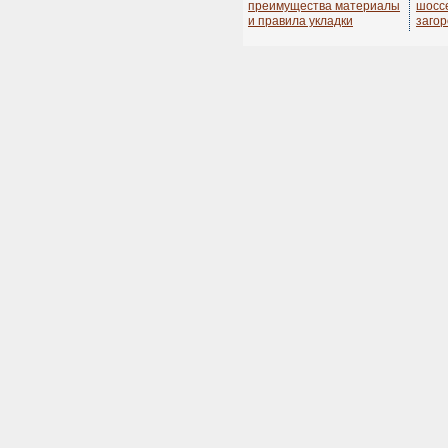
преимущества материалы
шосс
и правила укладки
заго