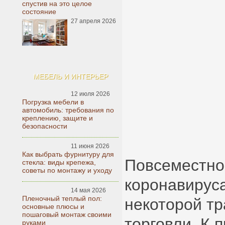
спустив на это целое
состояние
27 апреля 2026
МЕБЕЛЬ И ИНТЕРЬЕР
12 июля 2026
Погрузка мебели в
автомобиль: требования по
креплению, защите и
безопасности
11 июня 2026
Как выбрать фурнитуру для
Повсеместно
стекла: виды крепежа,
советы по монтажу и уходу
коронавируса
14 мая 2026
Пленочный теплый пол:
некоторой т
основные плюсы и
пошаговый монтаж своими
торговли. К 
руками