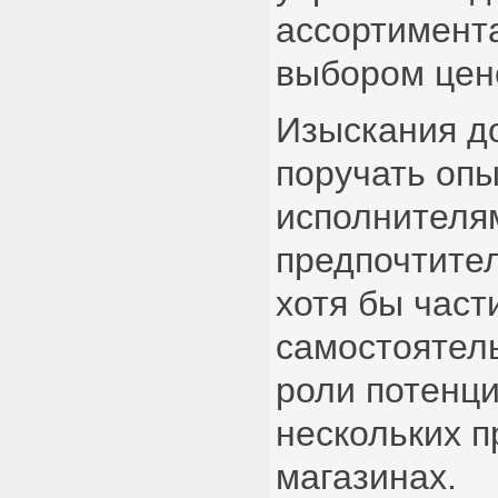
ассортимента
выбором цен
Изыскания д
поручать оп
исполнителя
предпочтите
хотя бы част
самостоятель
роли потенци
нескольких 
магазинах.