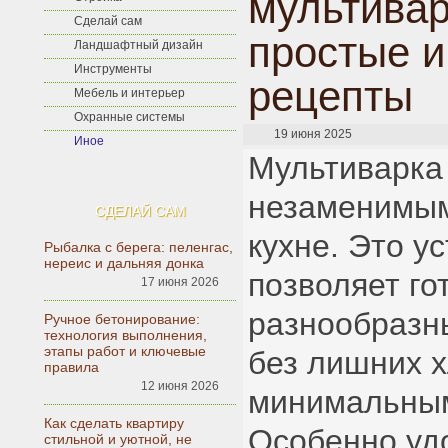
мультивар
Сделай сам
простые и
Ландшафтный дизайн
Инструменты
рецепты
Мебель и интерьер
Охранные системы
19 июня 2025
Иное
Мультиварка
незаменимы
СДЕЛАЙ САМ
кухне. Это у
Рыбалка с берега: пеленгас,
нереис и дальняя донка
позволяет го
17 июня 2026
разнообразн
Ручное бетонирование:
технология выполнения,
этапы работ и ключевые
без лишних х
правила
12 июня 2026
минимальным
Как сделать квартиру
Особенно удо
стильной и уютной, не