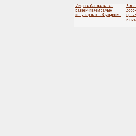
Мифы о банкротстве:
Бето
развенчиваем самые
дорож
популярные заблуждения
преи
и пра