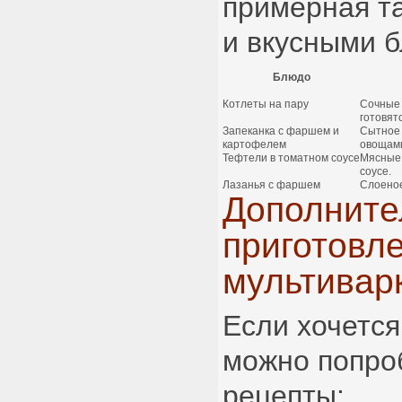
примерная т
и вкусными 
Блюдо
Котлеты на пару
Сочные 
готовятс
Запеканка с фаршем и
Сытное 
картофелем
овощам
Тефтели в томатном соусе
Мясные 
соусе.
Лазанья с фаршем
Слоеное
Дополните
приготовл
мультивар
Если хочется
можно попро
рецепты: