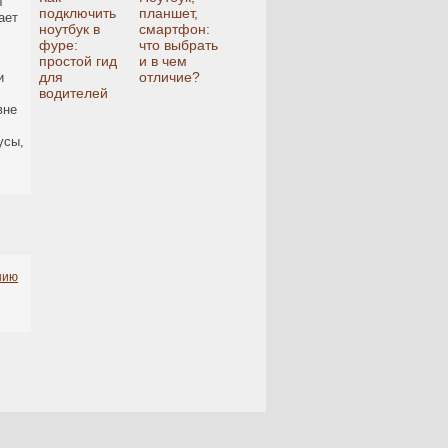
т
подключить
планшет,
ает
ноутбук в
смартфон:
фуре:
что выбрать
простой гид
и в чем
для
отличие?
и
водителей
вне
усы,
нию