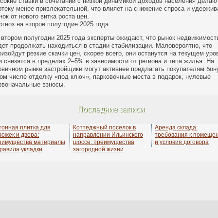
сокие ставки в сочетании с низкой динамикой доходов населения делаю
отеку менее привлекательной, что влияет на снижение спроса и удержив
нок от нового витка роста цен.
огноз на второе полугодие 2025 года
 втором полугодии 2025 года эксперты ожидают, что рынок недвижимост
дет продолжать находиться в стадии стабилизации. Маловероятно, что
оизойдут резкие скачки цен, скорее всего, они останутся на текущем уро
и снизятся в пределах 2–5% в зависимости от региона и типа жилья. На
рвичном рынке застройщики могут активнее предлагать покупателям бон
том числе отделку «под ключ», парковочные места в подарок, нулевые
рвоначальные взносы.
Последние записи
тонная плитка для
Коттеджный поселок в
Аренда склада:
рожек и двора:
направлении Ильинского
требования к помеще
еимущества материалы
шоссе: преимущества
и условия договора
правила укладки
загородной жизни