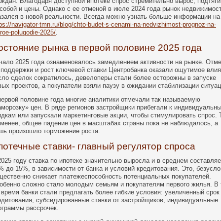
аждан. Благодаря доступной ипотеке спрос стремительно вырос, подтяг
 собой и цены. Однако с ее отменой в июле 2024 года рынок недвижимос
азался в новой реальности. Всегда можно узнать больше информации на
ps://navigator-tmn.ru/blog/chto-budet-s-cenami-na-nedvizhimost-prognoz-na-
roe-polugodie-2025/
.
остояние рынка в первой половине 2025 года
чало 2025 года ознаменовалось замедлением активности на рынке. Отм
споддержки и рост ключевой ставки Центробанка оказали ощутимое влия
сло сделок сократилось, девелоперы стали более осторожны в запуске
вых проектов, а покупатели взяли паузу в ожидании стабилизации ситуац
первой половине года многие аналитики отмечали так называемую
аморозку» цен. В ряде регионов застройщики прибегали к индивидуальн
идкам или запускали маркетинговые акции, чтобы стимулировать спрос. 
 менее, общее падение цен в масштабах страны пока не наблюдалось, а
шь произошло торможение роста.
потечные ставки- главный регулятор спроса
2025 году ставка по ипотеке значительно выросла и в среднем составляе
% до 15%, в зависимости от банка и условий кредитования. Это, безусло
щественно снижает платежеспособность потенциальных покупателей.
обенно сложно стало молодым семьям и покупателям первого жилья. В 
 время банки стали предлагать более гибкие условия: увеличенный срок
едитования, субсидированные ставки от застройщиков, индивидуальные
ограммы рассрочек.