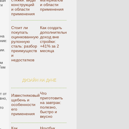
стяжки: виды
материалов
ивая
конструкций
и области
ти
и области
применения
применения
Стоит ли
Как создать
покупать
дополнительный
ена
оцинкованную
доход вне
ние:
рулонную
стройки:
сталь: разбор
+41% за 2
ии.
преимуществ
месяца
и
недостатков
ым
Тем
ДИЗАЙН НА ДАЧЕ
Что
т от
Известняковый
приготовить
вно,
щебень и
на завтрак:
особенности
полезно,
то
его
быстро и
применения
вкусно
Как
Ноутбук,