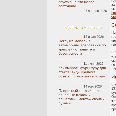
гр
спустив на это целое
за
состояние
ок
27 апреля 2026
htt
vto
С
МЕБЕЛЬ И ИНТЕРЬЕР
На
го
12 июля 2026
Погрузка мебели в
чи
автомобиль: требования по
но
креплению, защите и
В 
безопасности
«з
ск
11 июня 2026
не
Как выбрать фурнитуру для
ли
стекла: виды крепежа,
советы по монтажу и уходу
И
В 
14 мая 2026
13
Пленочный теплый пол:
су
основные плюсы и
Ос
пошаговый монтаж своими
же
руками
кр
пр