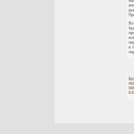
Вы
ип
ры
Пр
Во
бу
пр
ил
пе
в 
пе
Бе
до
пр
и 