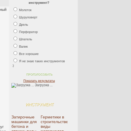
инструмент?
рный
Молоток
Шуруповерт
Дрель
Перфоратор
Шпатель
Валик
Все хорошие
Я не знаю таких инструментов
:)
Показать результаты
Загрузка ...
ИНСТРУМЕНТ
Затирочные
Герметики в
машинки для
строительстве:
бетона и
виды
уг