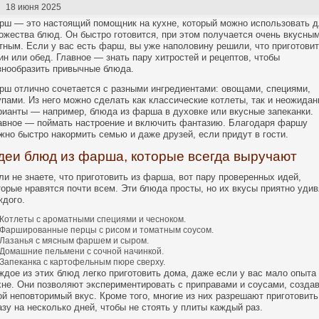
18 июня 2025
рш — это настоящий помощник на кухне, который можно использовать 
ожества блюд. Он быстро готовится, при этом получается очень вкусным
тным. Если у вас есть фарш, вы уже наполовину решили, что приготовит
ин или обед. Главное — знать пару хитростей и рецептов, чтобы
знообразить привычные блюда.
рш отлично сочетается с разными ингредиентами: овощами, специями,
упами. Из него можно сделать как классические котлеты, так и неожида
рианты — например, блюда из фарша в духовке или вкусные запеканки.
авное — поймать настроение и включить фантазию. Благодаря фаршу
жно быстро накормить семью и даже друзей, если придут в гости.
деи блюд из фарша, которые всегда выручают
ли не знаете, что приготовить из фарша, вот пару проверенных идей,
торые нравятся почти всем. Эти блюда просты, но их вкусы приятно удив
ждого.
Котлеты с ароматными специями и чесноком.
Фаршированные перцы с рисом и томатным соусом.
Лазанья с мясным фаршем и сыром.
Домашние пельмени с сочной начинкой.
Запеканка с картофельным пюре сверху.
ждое из этих блюд легко приготовить дома, даже если у вас мало опыта
хне. Они позволяют экспериментировать с приправами и соусами, созда
ой неповторимый вкус. Кроме того, многие из них разрешают приготовить
азу на несколько дней, чтобы не стоять у плиты каждый раз.