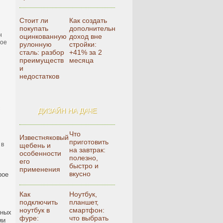
Стоит ли
Как создать
покупать
дополнительный
н
оцинкованную
доход вне
ное
рулонную
стройки:
сталь: разбор
+41% за 2
преимуществ
месяца
и
недостатков
с
ДИЗАЙН НА ДАЧЕ
Что
Известняковый
приготовить
 в
щебень и
на завтрак:
особенности
полезно,
его
быстро и
применения
вкусно
рое
Как
Ноутбук,
подключить
планшет,
ноутбук в
смартфон:
сных
фуре:
что выбрать
ми