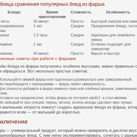
блица сравнения популярных блюд из фарша
Блюдо
Время
Сложность
Особенность
приготовления
тлеты
30 минут
Просто
Быстрый завтрак или ужи
ршированные
1 час
Средне
Праздничное блюдо, сыт
рцы
занья
1.5 часа
Средне
Идеально для семейного
ужина
льмени
1 час
Средне
Отлично подходят для
заморозки
пеканка
45 минут
Просто
Вкусно и быстро
лезные советы при работе с фаршем
обы блюда из фарша получались особенно вкусными, важно правильно 
м обращаться. Вот несколько простых советов:
Используйте свежий фарш или тщательно разморозьте уже замороженный.
Не переборщите с приправами — фарш любит умеренность.
Для сочности добавьте в фарш немного лука или хлебных крошек, замоченных
локе.
Готовьте на среднем огне, чтобы фарш не потерял свой汁, а стал мягким.
Не забывайте про специи: перец, чеснок, зелень всегда сделают вкус лучше.
и маленькие хитрости помогут создать идеальное блюдо из фарша, кото
нравится всем — от малышей до взрослых.
аключение
рш — универсальный продукт, который можно превратить в десятки вку
разнообразных блюд. С ним легко экспериментировать, сочетать с разны