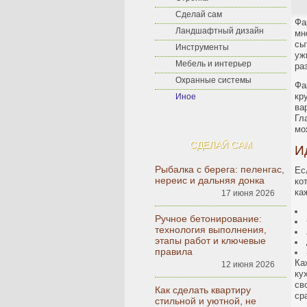
Сделай сам
Фа
Ландшафтный дизайн
мн
сы
Инструменты
уж
Мебель и интерьер
ра
Охранные системы
Фа
кр
Иное
ва
Гл
мо
СДЕЛАЙ САМ
И
Рыбалка с берега: пеленгас,
Ес
нереис и дальняя донка
ко
ка
17 июня 2026
Ручное бетонирование:
технология выполнения,
этапы работ и ключевые
правила
Ка
12 июня 2026
ку
св
Как сделать квартиру
ср
стильной и уютной, не