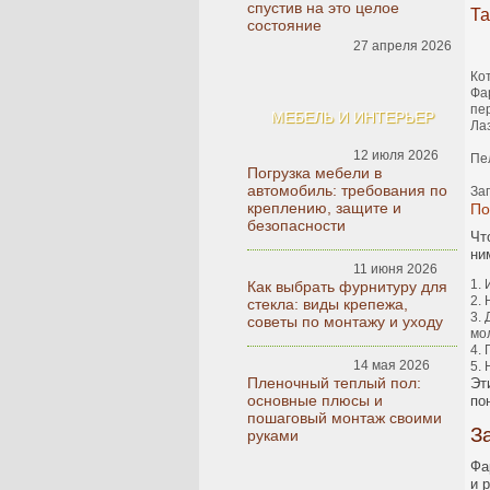
спустив на это целое
Та
состояние
27 апреля 2026
Ко
Фа
пе
МЕБЕЛЬ И ИНТЕРЬЕР
Ла
12 июля 2026
Пе
Погрузка мебели в
автомобиль: требования по
За
креплению, защите и
По
безопасности
Чт
ни
11 июня 2026
Как выбрать фурнитуру для
стекла: виды крепежа,
советы по монтажу и уходу
мо
14 мая 2026
Пленочный теплый пол:
Эт
основные плюсы и
по
пошаговый монтаж своими
З
руками
Фа
и 