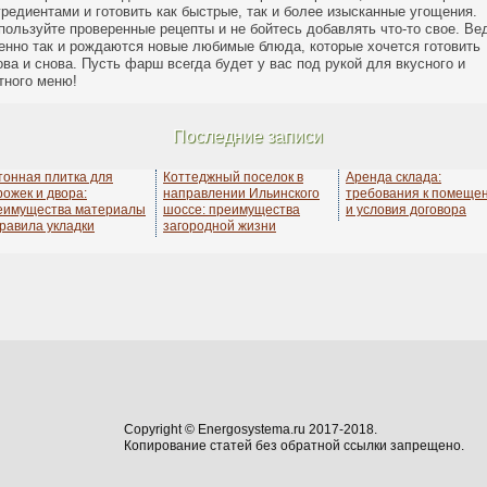
гредиентами и готовить как быстрые, так и более изысканные угощения.
пользуйте проверенные рецепты и не бойтесь добавлять что-то свое. Ве
енно так и рождаются новые любимые блюда, которые хочется готовить
ова и снова. Пусть фарш всегда будет у вас под рукой для вкусного и
тного меню!
Последние записи
тонная плитка для
Коттеджный поселок в
Аренда склада:
рожек и двора:
направлении Ильинского
требования к помеще
еимущества материалы
шоссе: преимущества
и условия договора
правила укладки
загородной жизни
Copyright © Energosystema.ru 2017-2018.
Копирование статей без обратной ссылки запрещено.