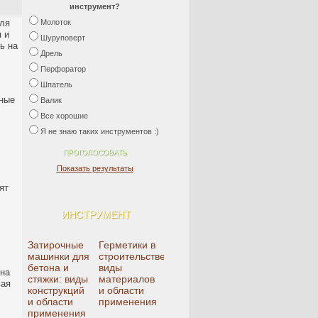
инструмент?
для
Молоток
 и
Шуруповерт
ь на
Дрель
Перфоратор
Шпатель
нные
Валик
Все хорошие
Я не знаю таких инструментов :)
Показать результаты
ят
ИНСТРУМЕНТ
Затирочные
Герметики в
машинки для
строительстве:
бетона и
виды
 на
стяжки: виды
материалов
вая
конструкций
и области
и области
применения
применения