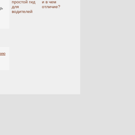
простой гид
и в чем
для
отличие?
дь
водителей
нию