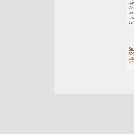
ин
Ис
им
сн
сы
Бе
до
пр
и 