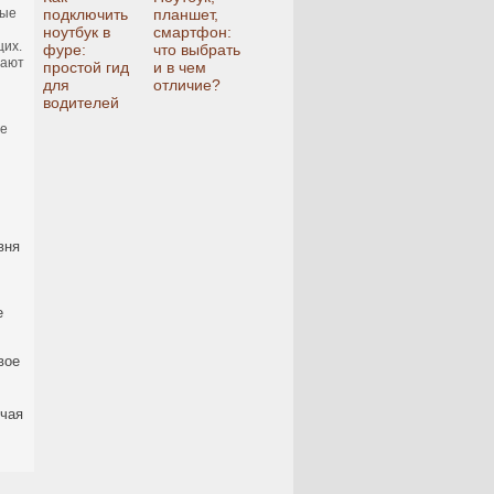
мые
подключить
планшет,
ноутбук в
смартфон:
щих.
фуре:
что выбрать
вают
простой гид
и в чем
для
отличие?
водителей
ые
вня
е
вое
ючая