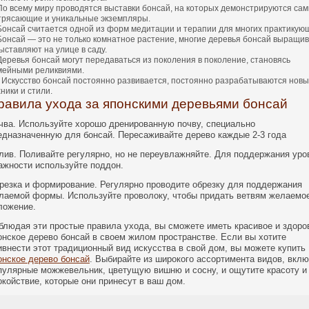
По всему миру проводятся выставки бонсай, на которых демонстрируются са
трясающие и уникальные экземпляры.
Бонсай считается одной из форм медитации и терапии для многих практикую
Бонсай — это не только комнатное растение, многие деревья бонсай выращи
ыставляют на улице в саду.
Деревья бонсай могут передаваться из поколения в поколение, становясь
мейными реликвиями.
Искусство бонсай постоянно развивается, постоянно разрабатываются нов
ники и стили.
равила ухода за японскими деревьями бонсай
чва. Используйте хорошо дренированную почву, специально
едназначенную для бонсай. Пересаживайте дерево каждые 2-3 года
лив. Поливайте регулярно, но не переувлажняйте. Для поддержания уро
ажности используйте поддон.
резка и формирование. Регулярно проводите обрезку для поддержания
лаемой формы. Используйте проволоку, чтобы придать ветвям желаемо
ложение.
блюдая эти простые правила ухода, вы сможете иметь красивое и здоро
онское дерево бонсай в своем жилом пространстве. Если вы хотите
ивнести этот традиционный вид искусства в свой дом, вы можете купить
онское дерево бонсай
. Выбирайте из широкого ассортимента видов, вкл
пулярные можжевельник, цветущую вишню и сосну, и ощутите красоту и
окойствие, которые они принесут в ваш дом.