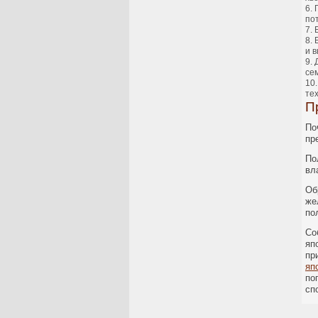
по
и в
се
тех
П
По
пр
По
вл
Об
же
по
Со
яп
пр
яп
по
сп