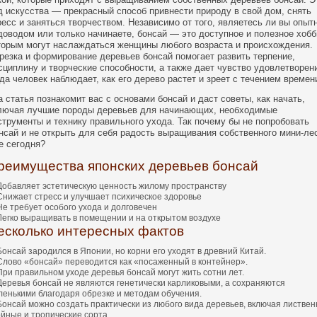
д искусства — прекрасный способ привнести природу в свой дом, снять
ресс и заняться творчеством. Независимо от того, являетесь ли вы опы
доводом или только начинаете, бонсай — это доступное и полезное хобб
торым могут наслаждаться женщины любого возраста и происхождения.
резка и формирование деревьев бонсай помогает развить терпение,
сциплину и творческие способности, а также дает чувство удовлетворен
гда человек наблюдает, как его дерево растет и зреет с течением времен
а статья познакомит вас с основами бонсай и даст советы, как начать,
лючая лучшие породы деревьев для начинающих, необходимые
струменты и технику правильного ухода. Так почему бы не попробовать
нсай и не открыть для себя радость выращивания собственного мини-ле
е сегодня?
реимущества японских деревьев бонсай
Добавляет эстетическую ценность жилому пространству
Снижает стресс и улучшает психическое здоровье
Не требует особого ухода и долговечен
Легко выращивать в помещении и на открытом воздухе
есколько интересных фактов
Бонсай зародился в Японии, но корни его уходят в древний Китай.
Слово «бонсай» переводится как «посаженный в контейнер».
При правильном уходе деревья бонсай могут жить сотни лет.
Деревья бонсай не являются генетически карликовыми, а сохраняются
ленькими благодаря обрезке и методам обучения.
Бонсай можно создать практически из любого вида деревьев, включая листвен
ойные и тропические сорта.