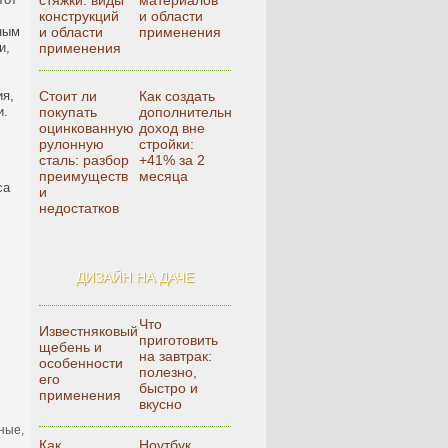
стяжки: виды
материалов
конструкций
и области
тным
и области
применения
и,
применения
ия,
Стоит ли
Как создать
и.
покупать
дополнительный
оцинкованную
доход вне
рулонную
стройки:
сталь: разбор
+41% за 2
преимуществ
месяца
са
и
недостатков
ДИЗАЙН НА ДАЧЕ
Что
Известняковый
приготовить
щебень и
на завтрак:
особенности
полезно,
его
быстро и
применения
вкусно
ные,
Как
Ноутбук,