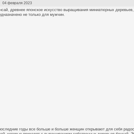
04 февраля 2023
нсай, древнее японское искусство выращивания миниатюрных деревьев,
едназначено не только для мужчин.
последние годы все больше и больше женщин открывают для себя радос
кой, которые приходят с выращиванием собственных деревьев бонсай. Э