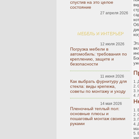
спустив на это целое
ви
состояние
ст
27 апреля 2026
са
ко
Об
ди
МЕБЕЛЬ И ИНТЕРЬЕР
ко
Эт
12 июля 2026
вк
Погрузка мебели в
ин
автомобиль: требования по
Бо
креплению, защите и
уж
безопасности
П
11 июня 2026
Как выбрать фурнитуру для
стекла: виды крепежа,
советы по монтажу и уходу
Н
14 мая 2026
Пленочный теплый пол:
основные плюсы и
пошаговый монтаж своими
руками
ма
хв