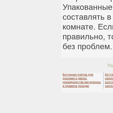
Упакованные
составлять в
комнате. Есл
правильно, т
без проблем.
По
Бетонная плитка для
Котт
дорожек и двора:
напр
преимущества материалы
шосс
и правила укладки
заго