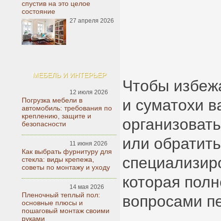
спустив на это целое
состояние
27 апреля 2026
МЕБЕЛЬ И ИНТЕРЬЕР
Чтобы избеж
12 июля 2026
и суматохи 
Погрузка мебели в
автомобиль: требования по
креплению, защите и
организовать
безопасности
или обратить
11 июня 2026
Как выбрать фурнитуру для
специализир
стекла: виды крепежа,
советы по монтажу и уходу
которая пол
14 мая 2026
Пленочный теплый пол:
вопросами п
основные плюсы и
пошаговый монтаж своими
руками