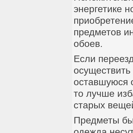
энергетике н
приобретение
предметов ин
обоев.
Если переез
осуществить 
оставшуюся 
то лучше изб
старых веще
Предметы бы
одежда несут