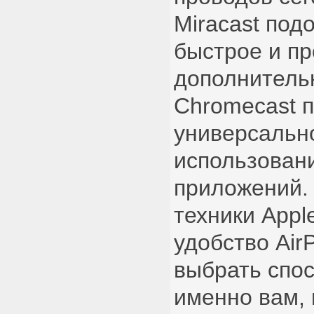
Miracast под
быстрое и п
дополнитель
Chromecast 
универсально
использован
приложений.
техники Appl
удобство Air
выбрать спо
именно вам,