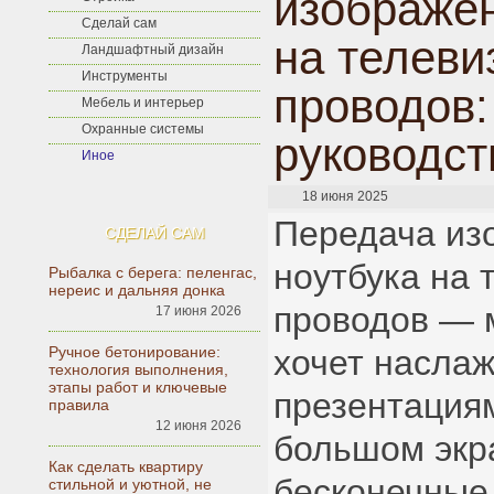
изображен
Сделай сам
на телеви
Ландшафтный дизайн
Инструменты
проводов:
Мебель и интерьер
Охранные системы
руководст
Иное
18 июня 2025
Передача из
СДЕЛАЙ САМ
ноутбука на 
Рыбалка с берега: пеленгас,
нереис и дальняя донка
проводов — м
17 июня 2026
Ручное бетонирование:
хочет насла
технология выполнения,
этапы работ и ключевые
презентация
правила
12 июня 2026
большом экра
Как сделать квартиру
бесконечные
стильной и уютной, не