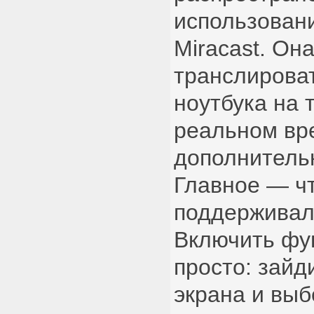
использован
Miracast. Он
транслирова
ноутбука на 
реальном вр
дополнитель
Главное — ч
поддерживали
Включить фу
просто: зайд
экрана и выб