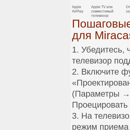
Apple
Apple TV или
От
AirPlay
совместимый
за
телевизор
Пошаговые
для Miraca
Убедитесь, ч
телевизор под
Включите ф
«Проектирован
(Параметры →
Проецировать 
На телевизо
режим приема 