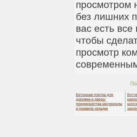
просмотром 
без лишних п
вас есть все
чтобы сдела
просмотр ко
современным
По
Бетонная плитка для
Котт
дорожек и двора:
напр
преимущества материалы
шосс
и правила укладки
заго