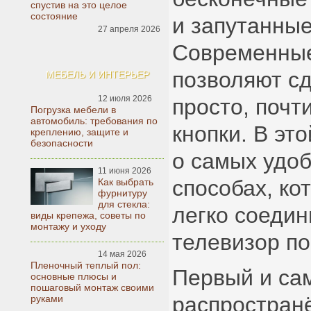
спустив на это целое
состояние
и запутанны
27 апреля 2026
Современные
позволяют сд
МЕБЕЛЬ И ИНТЕРЬЕР
12 июля 2026
просто, почт
Погрузка мебели в
автомобиль: требования по
кнопки. В эт
креплению, защите и
безопасности
о самых удо
11 июня 2026
способах, ко
Как выбрать
фурнитуру
для стекла:
легко соедин
виды крепежа, советы по
монтажу и уходу
телевизор по 
14 мая 2026
Пленочный теплый пол:
Первый и са
основные плюсы и
пошаговый монтаж своими
распростран
руками