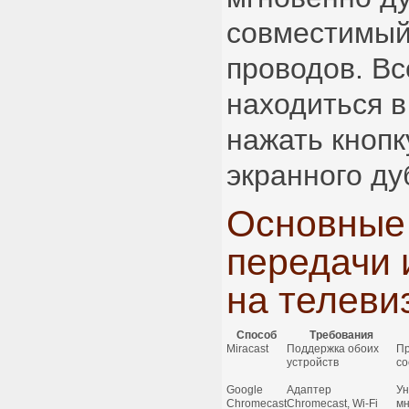
совместимый
проводов. Вс
находиться в
нажать кнопк
экранного ду
Основные
передачи 
на телевиз
Способ
Требования
Miracast
Поддержка обоих
Пр
устройств
со
Google
Адаптер
Ун
Chromecast
Chromecast, Wi-Fi
мн