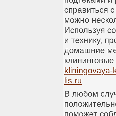
справиться с
можно неско
Используя с
и технику, п
домашние ме
клининговые 
kliningovaya-
lis.ru
.
В любом слу
положительно
поможет соб