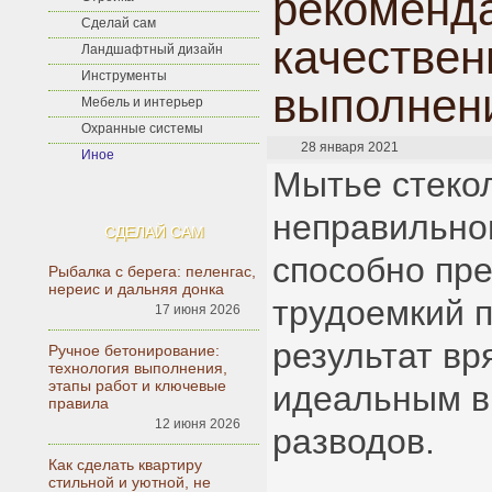
рекоменд
Сделай сам
качестве
Ландшафтный дизайн
Инструменты
выполнен
Мебель и интерьер
Охранные системы
28 января 2021
Иное
Мытье стеко
неправильно
СДЕЛАЙ САМ
способно пре
Рыбалка с берега: пеленгас,
нереис и дальняя донка
трудоемкий п
17 июня 2026
результат вр
Ручное бетонирование:
технология выполнения,
этапы работ и ключевые
идеальным в
правила
12 июня 2026
разводов.
Как сделать квартиру
стильной и уютной, не