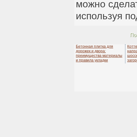
можно сдела
используя по
По
Бетонная плитка для
Котт
дорожек и двора:
напр
преимущества материалы
шосс
и правила укладки
заго