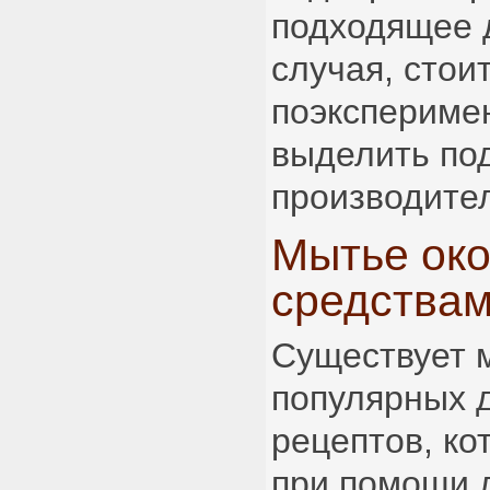
подходящее 
случая, стои
поэкспериме
выделить по
производите
Мытье ок
средства
Существует 
популярных 
рецептов, ко
при помощи 