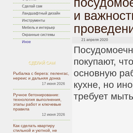
посудомо
Сделай сам
и важност
Ландшафтный дизайн
Инструменты
проведен
Мебель и интерьер
Охранные системы
21 апреля 2020
Иное
Посудомоеч
покупают, чт
СДЕЛАЙ САМ
основную раб
Рыбалка с берега: пеленгас,
нереис и дальняя донка
кухне, но ин
17 июня 2026
требует мыть
Ручное бетонирование:
технология выполнения,
этапы работ и ключевые
правила
12 июня 2026
Как сделать квартиру
стильной и уютной, не