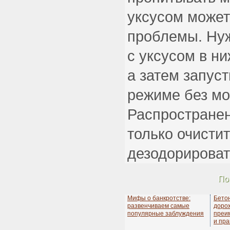
уксусом может
проблемы. Нуж
с уксусом в н
а затем запус
режиме без мо
Распространен
только очисти
дезодорироват
По
Мифы о банкротстве:
Бето
развенчиваем самые
дорож
популярные заблуждения
преи
и пра