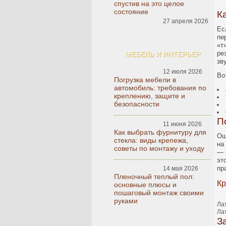
спустив на это целое
состояние
К
27 апреля 2026
Ес
пе
«т
ре
МЕБЕЛЬ И ИНТЕРЬЕР
зв
12 июля 2026
Во
Погрузка мебели в
автомобиль: требования по
креплению, защите и
безопасности
П
11 июня 2026
Как выбрать фурнитуру для
Ош
стекла: виды крепежа,
на
советы по монтажу и уходу
— 
эт
пр
14 мая 2026
Пленочный теплый пол:
Кр
основные плюсы и
пошаговый монтаж своими
руками
Ла
Лат
З