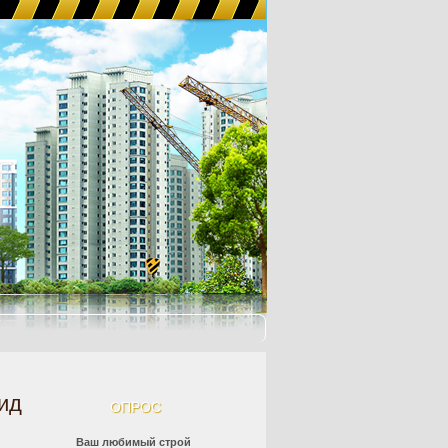
гид
ОПРОС
Ваш любимый строй