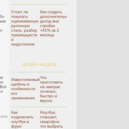
Стоит ли
Как создать
покупать
дополнительный
Во-
оцинкованную
доход вне
йным
рулонную
стройки:
сталь: разбор
+41% за 2
ет
преимуществ
месяца
и
недостатков
ДИЗАЙН НА ДАЧЕ
Что
её
Известняковый
приготовить
нт
щебень и
на завтрак:
 Всё
особенности
полезно,
 и
его
быстро и
применения
вкусно
Как
Ноутбук,
 «т»)
подключить
планшет,
ноутбук в
смартфон:
фуре:
что выбрать