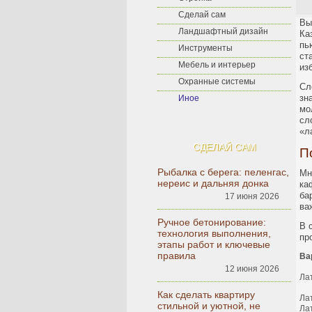
Сделай сам
Вы
Ландшафтный дизайн
Ка
пь
Инструменты
ст
Мебель и интерьер
из
Охранные системы
Сл
зн
Иное
мо
сл
«л
СДЕЛАЙ САМ
П
Рыбалка с берега: пеленгас,
Мн
нереис и дальняя донка
ка
ба
17 июня 2026
ва
Ручное бетонирование:
В 
технология выполнения,
пр
этапы работ и ключевые
правила
Ва
12 июня 2026
Ла
Как сделать квартиру
Ла
стильной и уютной, не
Ла