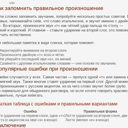
«э»
ак запомнить правильное произношение
ли сложно запомнить звучание, попробуйте несколько простых советов. 
рвых, напоминайте себе, что слово итальянское, и звучит именно с дво
». Во-вторых, произносите звук «т» как чёткий удар пальца по столу —
зкий и короткий. И главное – ставьте ударение на второй слог, это помож
учать естественно.
т небольшая памятка в виде списка, которая поможет:
Акцентируйте внимание на втором слоге.
Произносите двойную «т» ясно и чётко.
Не убирайте последний звук «е», он мягкий.
Сравните с другими итальянскими словами — они похожи по звучанию.
опулярные ошибки при произношении
ибки случаются у всех. Самая частая — пропуск одной «т» или замена 
 мягкий звук. Также многие ставят ударение на первый слог. Другой моме
произношение с русским акцентом, из-за чего слово звучит более грубо.
о нормально для обыденного разговора, но если хотите говорить красиво
авильно, лучше избегать.
аткая таблица с ошибками и правильными вариантами
Ошибка
Правильная форма
те (ударение на первом слоге, одна «т»)
Латте (ударение на втором слоге, две
тэ (с акцентом на звук «э» в конце)
Латте (мягкое «е» в конце)
аключение