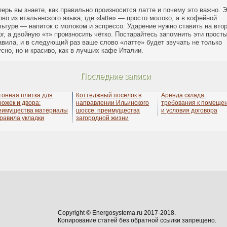
перь вы знаете, как правильно произносится латте и почему это важно. 
ово из итальянского языка, где «latte» — просто молоко, а в кофейной
льтуре — напиток с молоком и эспрессо. Ударение нужно ставить на вто
ог, а двойную «т» произносить чётко. Постарайтесь запомнить эти прост
авила, и в следующий раз ваше слово «латте» будет звучать не только
усно, но и красиво, как в лучших кафе Италии.
Последние записи
тонная плитка для
Коттеджный поселок в
Аренда склада:
рожек и двора:
направлении Ильинского
требования к помеще
еимущества материалы
шоссе: преимущества
и условия договора
правила укладки
загородной жизни
Copyright © Energosystema.ru 2017-2018.
Копирование статей без обратной ссылки запрещено.