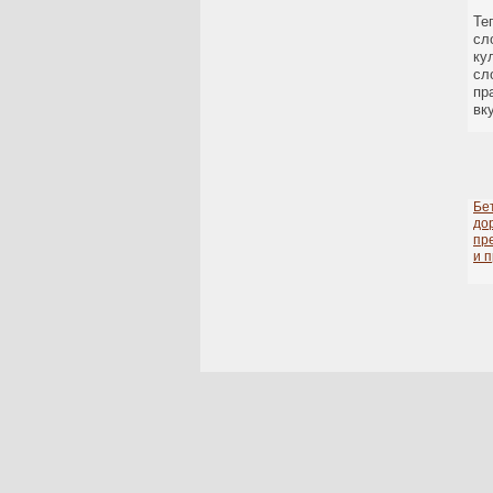
Те
сл
ку
сл
пр
вк
Бе
до
пр
и 