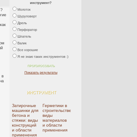
инструмент?
»?
Молоток
огие
Шуруповерт
Дрель
как
Перфоратор
Шпатель
вом
Валик
ий
Все хорошие
Я не знаю таких инструментов :)
Показать результаты
 в
на
ИНСТРУМЕНТ
Затирочные
Герметики в
машинки для
строительстве:
бетона и
виды
стяжки: виды
материалов
конструкций
и области
и области
применения
применения