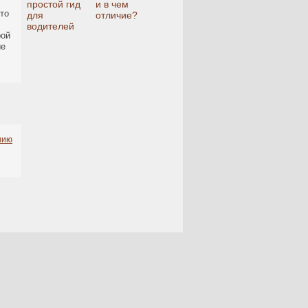
простой гид
и в чем
Это
для
отличие?
водителей
рой
ые
нию