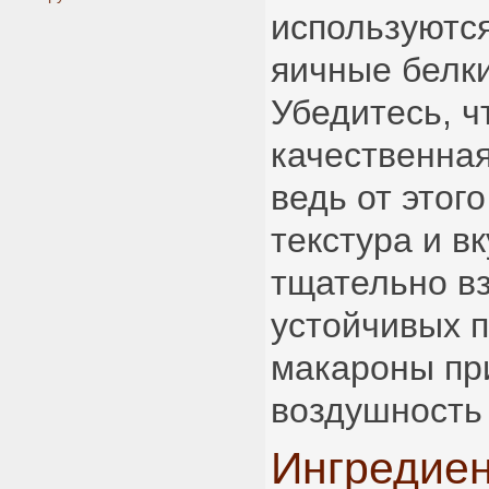
используютс
яичные белки
Убедитесь, ч
качественна
ведь от этог
текстура и в
тщательно в
устойчивых п
макароны пр
воздушность 
Ингредие