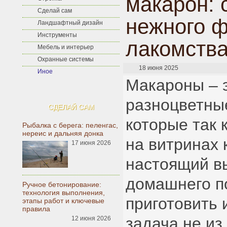
макарон: 
Сделай сам
нежного ф
Ландшафтный дизайн
Инструменты
лакомств
Мебель и интерьер
Охранные системы
18 июня 2025
Иное
Макароны – э
разноцветны
СДЕЛАЙ САМ
которые так 
Рыбалка с берега: пеленгас,
нереис и дальняя донка
на витринах 
17 июня 2026
настоящий в
домашнего п
Ручное бетонирование:
технология выполнения,
приготовить 
этапы работ и ключевые
правила
задача не из
12 июня 2026