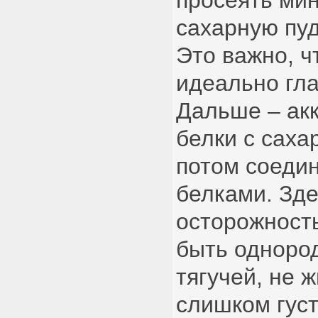
просеять ми
сахарную пуд
Это важно, ч
идеально гла
Дальше – акк
белки с саха
потом соедин
белками. Зд
осторожност
быть однород
тягучей, не 
слишком густ