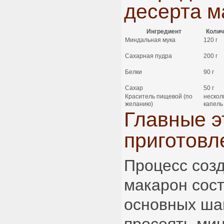
десерта м
Ингредиент
Колич
Миндальная мука
120 г
Сахарная пудра
200 г
Белки
90 г
Сахар
50 г
Краситель пищевой (по
нескол
желанию)
капель
Главные э
приготовл
Процесс соз
макарон сост
основных ша