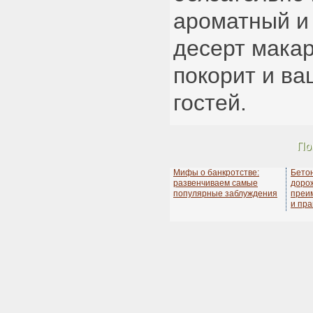
ароматный и
десерт макар
покорит и ва
гостей.
По
Мифы о банкротстве:
Бето
развенчиваем самые
дорож
популярные заблуждения
преи
и пра