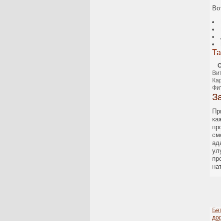
Во
Та
С
Ви
Ка
Фи
З
Пр
ка
пр
см
ад
ул
пр
на
Бе
до