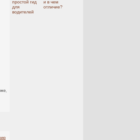
простой гид
и в чем
для
отличие?
водителей
оже,
нию