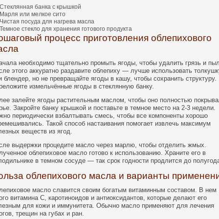
Стеклянная банка с крышкой
Марля или мелкое сито
Чистая посуда для нагрева масла
Темное стекло для хранения готового продукта
ошаговый процесс приготовления облепихового
асла
ачала необходимо тщательно промыть ягоды, чтобы удалить грязь и пыл
сле этого аккуратно раздавите облепиху — лучше использовать толкушк
и блендер, но не превращайте ягоды в кашу, чтобы сохранить структуру.
реложите измельчённые ягоды в стеклянную банку.
лее залейте ягоды растительным маслом, чтобы оно полностью покрыв
рье. Закройте банку крышкой и поставьте в темное место на 2-3 недели.
жно периодически взбалтывать смесь, чтобы все компоненты хорошо
ремешивались. Такой способ настаивания помогает извлечь максимум
лезных веществ из ягод.
сле выдержки процедите масло через марлю, чтобы отделить жмых.
лученное облепиховое масло готово к использованию. Храните его в
лодильнике в темном сосуде — так срок годности продлится до полугод
ольза облепихового масла и варианты применен
лепиховое масло славится своим богатым витаминным составом. В нем
ого витамина C, каротиноидов и антиоксидантов, которые делают его
лезным для кожи и иммунитета. Обычно масло применяют для лечения
огов, трещин на губах и ран.