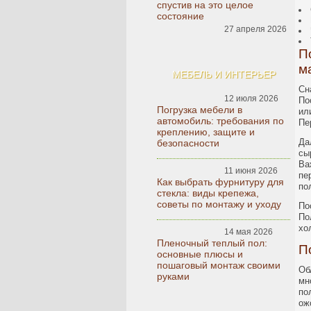
спустив на это целое
состояние
27 апреля 2026
П
м
МЕБЕЛЬ И ИНТЕРЬЕР
Сн
12 июля 2026
По
Погрузка мебели в
ил
автомобиль: требования по
Пе
креплению, защите и
Да
безопасности
сы
Ва
11 июня 2026
пе
Как выбрать фурнитуру для
по
стекла: виды крепежа,
советы по монтажу и уходу
По
По
хо
14 мая 2026
Пленочный теплый пол:
П
основные плюсы и
пошаговый монтаж своими
Об
руками
мн
по
ож