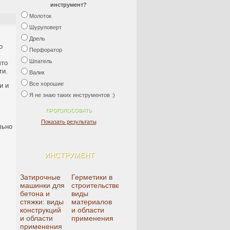
инструмент?
Молоток
Шуруповерт
Дрель
о
Перфоратор
Шпатель
что
ти.
Валик
Все хорошие
и и
Я не знаю таких инструментов :)
Показать результаты
льно
ИНСТРУМЕНТ
Затирочные
Герметики в
машинки для
строительстве:
бетона и
виды
стяжки: виды
материалов
конструкций
и области
и области
применения
применения