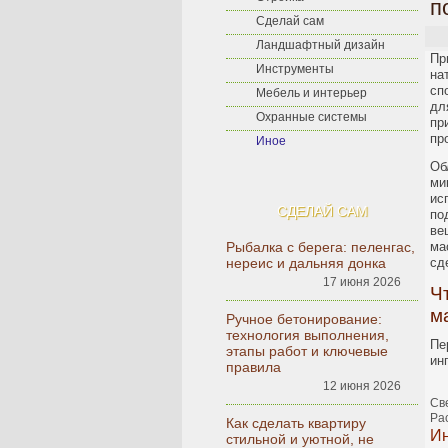
п
Сделай сам
Ландшафтный дизайн
Пр
Инструменты
на
сп
Мебель и интерьер
дл
Охранные системы
пр
пр
Иное
Об
ми
ис
СДЕЛАЙ САМ
по
ве
Рыбалка с берега: пеленгас,
ма
нереис и дальняя донка
сд
17 июня 2026
Ч
м
Ручное бетонирование:
технология выполнения,
Пе
этапы работ и ключевые
ин
правила
12 июня 2026
Св
Ра
Как сделать квартиру
И
стильной и уютной, не