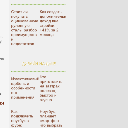
Стоит ли
Как создать
покупать
дополнительный
оцинкованную
доход вне
рулонную
стройки:
сталь: разбор
+41% за 2
преимуществ
месяца
ь.
и
у
недостатков
ало
ДИЗАЙН НА ДАЧЕ
Что
Известняковый
приготовить
щебень и
на завтрак:
особенности
полезно,
его
а.
быстро и
применения
вкусно
ия
Как
Ноутбук,
подключить
планшет,
ноутбук в
смартфон:
фуре:
что выбрать