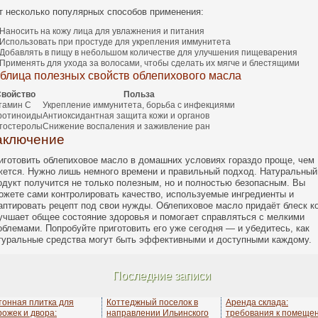
т несколько популярных способов применения:
Наносить на кожу лица для увлажнения и питания
Использовать при простуде для укрепления иммунитета
Добавлять в пищу в небольшом количестве для улучшения пищеварения
Применять для ухода за волосами, чтобы сделать их мягче и блестящими
блица полезных свойств облепихового масла
войство
Польза
тамин C
Укрепление иммунитета, борьба с инфекциями
ротиноиды
Антиоксидантная защита кожи и органов
тостеролы
Снижение воспаления и заживление ран
аключение
иготовить облепиховое масло в домашних условиях гораздо проще, чем
жется. Нужно лишь немного времени и правильный подход. Натуральный
одукт получится не только полезным, но и полностью безопасным. Вы
ожете сами контролировать качество, используемые ингредиенты и
аптировать рецепт под свои нужды. Облепиховое масло придаёт блеск к
учшает общее состояние здоровья и помогает справляться с мелкими
облемами. Попробуйте приготовить его уже сегодня — и убедитесь, как
туральные средства могут быть эффективными и доступными каждому.
Последние записи
тонная плитка для
Коттеджный поселок в
Аренда склада:
рожек и двора:
направлении Ильинского
требования к помеще