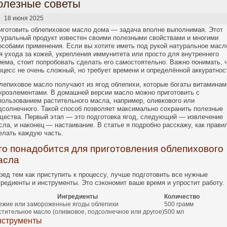
олезные советы
18 июня 2025
иготовить облепиховое масло дома — задача вполне выполнимая. Этот
туральный продукт известен своими полезными свойствами и многими
особами применения. Если вы хотите иметь под рукой натуральное масл
я ухода за кожей, укрепления иммунитета или просто для внутреннего
иема, стоит попробовать сделать его самостоятельно. Важно понимать, 
оцесс не очень сложный, но требует времени и определённой аккуратнос
лепиховое масло получают из ягод облепихи, которые богаты витаминам
кроэлементами. В домашней версии масло можно приготовить с
пользованием растительного масла, например, оливкового или
дсолнечного. Такой способ позволяет максимально сохранить полезные
щества. Первый этап — это подготовка ягод, следующий — извлечение
сла, и наконец — настаивание. В статье я подробно расскажу, как прави
елать каждую часть.
то понадобится для приготовления облепихового
асла
ред тем как приступить к процессу, лучше подготовить все нужные
гредиенты и инструменты. Это сэкономит ваше время и упростит работу.
Ингредиенты
Количество
ежие или замороженные ягоды облепихи
500 грамм
стительное масло (оливковое, подсолнечное или другое)
500 мл
нструменты