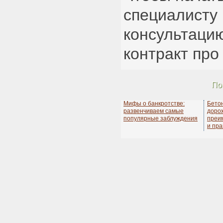
специалисту
консультацию
контракт про
По
Мифы о банкротстве:
Бето
развенчиваем самые
дорож
популярные заблуждения
преи
и пра