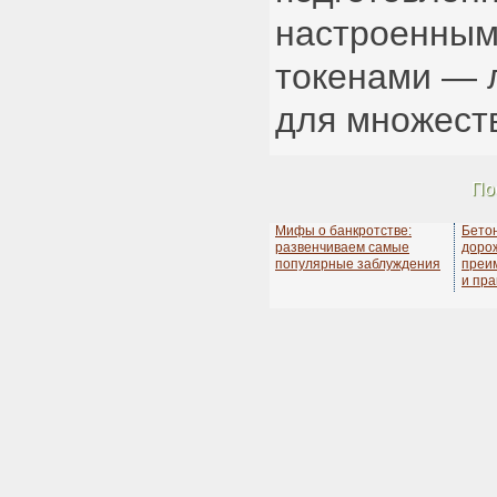
настроенным
токенами — 
для множест
По
Мифы о банкротстве:
Бето
развенчиваем самые
дорож
популярные заблуждения
преи
и пра