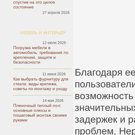
спустив на это целое
состояние
27 апреля 2026
МЕБЕЛЬ И ИНТЕРЬЕР
12 июля 2026
Погрузка мебели в
автомобиль: требования по
креплению, защите и
безопасности
Благодаря е
11 июня 2026
Как выбрать фурнитуру для
пользовател
стекла: виды крепежа,
советы по монтажу и уходу
возможность
14 мая 2026
значительных
Пленочный теплый пол:
основные плюсы и
пошаговый монтаж своими
задержек и 
руками
проблем. Нер