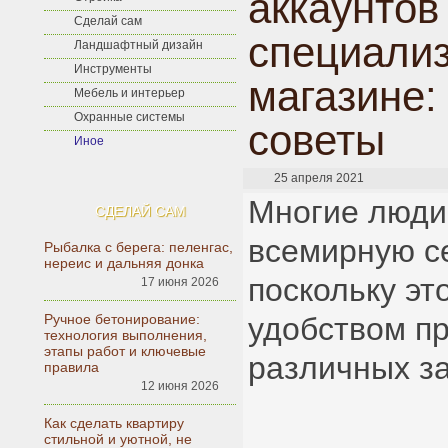
аккаунтов
Сделай сам
специали
Ландшафтный дизайн
Инструменты
магазине:
Мебель и интерьер
Охранные системы
советы
Иное
25 апреля 2021
Многие люди
СДЕЛАЙ САМ
всемирную се
Рыбалка с берега: пеленгас,
нереис и дальняя донка
поскольку эт
17 июня 2026
Ручное бетонирование:
удобством п
технология выполнения,
этапы работ и ключевые
различных за
правила
12 июня 2026
Как сделать квартиру
стильной и уютной, не