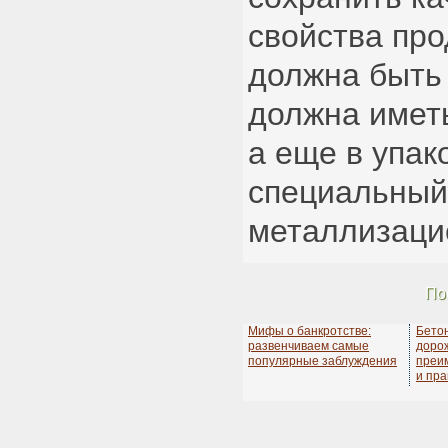
свойства про
должна быть 
должна иметь
а еще в упак
специальный
металлизаци
По
Мифы о банкротстве:
Бето
развенчиваем самые
дорож
популярные заблуждения
преи
и пра