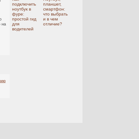
подключить
планшет,
ноутбук в
смартфон:
фуре:
что выбрать
простой гид
и в чем
ю
для
отличие?
 на
водителей
нию