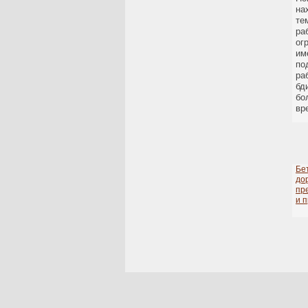
на
те
ра
ог
им
по
ра
бд
бо
вр
Бе
до
пр
и 