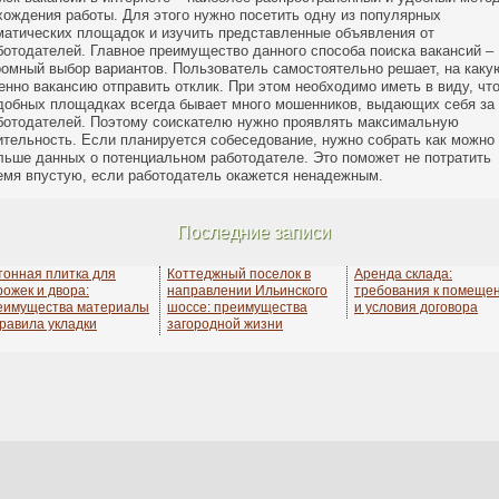
хождения работы. Для этого нужно посетить одну из популярных
матических площадок и изучить представленные объявления от
ботодателей. Главное преимущество данного способа поиска вакансий –
ромный выбор вариантов. Пользователь самостоятельно решает, на каку
енно вакансию отправить отклик. При этом необходимо иметь в виду, что
добных площадках всегда бывает много мошенников, выдающих себя за
ботодателей. Поэтому соискателю нужно проявлять максимальную
ительность. Если планируется собеседование, нужно собрать как можно
льше данных о потенциальном работодателе. Это поможет не потратить
емя впустую, если работодатель окажется ненадежным.
Последние записи
тонная плитка для
Коттеджный поселок в
Аренда склада:
рожек и двора:
направлении Ильинского
требования к помеще
еимущества материалы
шоссе: преимущества
и условия договора
правила укладки
загородной жизни