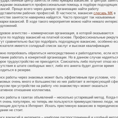
сударственный центр занятости либо ярмарка вакансий. В центрах занят
ажданам оказывается профессиональная помощь в подборе подходящих
кансий. Проще всего через данную организацию найти работу
едставителям рабочих профессий. В частности, вакансия
слесарь МК
в
ентстве занятости наверняка найдется. Часто проходят так называемые
марки вакансий. В ходе такого мероприятия можно найти немало интере
едложений.
дровое агентство – коммерческая организация, в которой оказываются
луги по подбору вакансий на платной основе. Профессиональные рекрут
гут сравнительно быстро подобрать подходящую вакансию, особенно ес
искателя имеется солидный список заслуг и высокая квалификация.
жно попробовать обратиться непосредственно к работодателю, если ест
лание работать в конкретной организации. Но в данном случае надеятьс
орое трудоустройство не приходится. Соискатель либо получит отказ из-
сутствия в штате свободных мест, либо его анкета будет долгое время
ходиться в резерве.
иск работы через знакомых может быть эффективным при условии, что
акомых очень много и большинство из них работает в интересующей сфе
нусом при устройстве на работу «по знакомству» может оказаться
гативное отношение коллектива.
иск работы в газетах объявлений – несколько устаревший метод. Когда-т
л очень популярен, но теперь им пользуются преимущественно люди, н
еющие доступа в Интернет. Искать престижную вакансию в периодическ
дании не стоит.
иск вакансий в интернете – наиболее распространенный и удобный мето