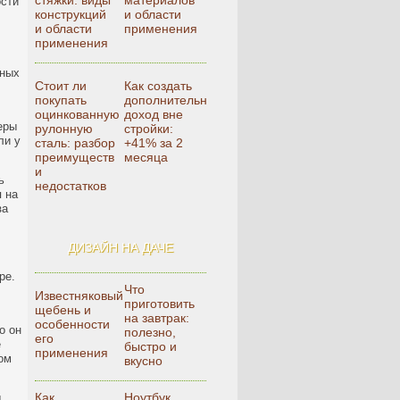
стяжки: виды
материалов
ости
конструкций
и области
и области
применения
применения
сных
Стоит ли
Как создать
покупать
дополнительный
оцинкованную
доход вне
еры
рулонную
стройки:
ли у
сталь: разбор
+41% за 2
преимуществ
месяца
и
ь
недостатков
я на
за
ДИЗАЙН НА ДАЧЕ
ре.
Что
Известняковый
приготовить
щебень и
на завтрак:
особенности
о он
полезно,
его
е
быстро и
применения
ом
вкусно
Как
Ноутбук,
д