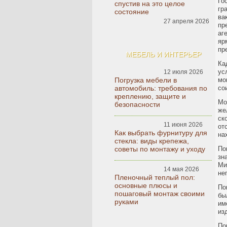
Го
спустив на это целое
гр
состояние
ва
27 апреля 2026
пр
аг
яр
пр
МЕБЕЛЬ И ИНТЕРЬЕР
Ка
ус
12 июля 2026
Погрузка мебели в
мо
автомобиль: требования по
со
креплению, защите и
Мо
безопасности
же
ск
11 июня 2026
от
Как выбрать фурнитуру для
на
стекла: виды крепежа,
советы по монтажу и уходу
По
зн
Ми
14 мая 2026
не
Пленочный теплый пол:
основные плюсы и
По
пошаговый монтаж своими
бы
руками
им
из
По