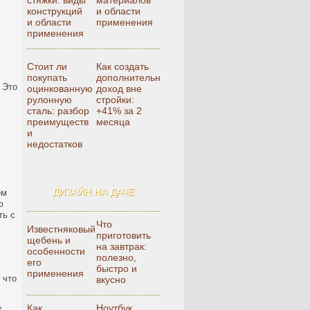
стяжки: виды
материалов
конструкций
и области
и области
применения
применения
Стоит ли
Как создать
покупать
дополнительный
 Это
оцинкованную
доход вне
рулонную
стройки:
сталь: разбор
+41% за 2
преимуществ
месяца
и
недостатков
ДИЗАЙН НА ДАЧЕ
ем
ю
ть с
Что
Известняковый
приготовить
щебень и
на завтрак:
особенности
полезно,
его
быстро и
применения
 что
вкусно
Как
Ноутбук,
т