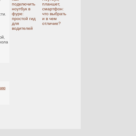
подключить
планшет,
ноутбук в
смартфон:
фуре:
что выбрать
ти.
простой гид
и в чем
для
отличие?
водителей
ой,
кола
нию