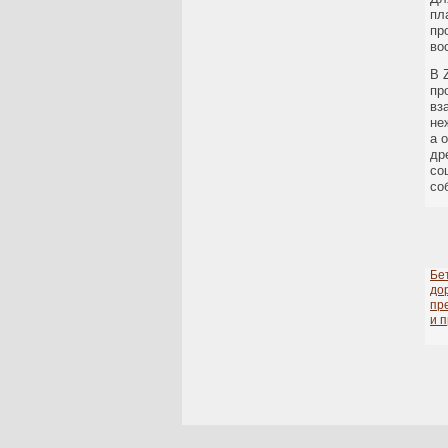
пл
пр
во
В 
пр
вз
не
а 
др
со
со
Бе
до
пр
и 