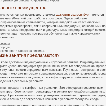
слушания до специализированных курсов.
лавные преимущества
ним из основных преимуществ школы
аджилити екатеринбург
является
лее чем 20-летний опыт работы в зоосфере. Здесь работают
алифицированные специалисты, которые владеют как классическими
тодиками дрессировки, так и современными подходами, основанными на
ложительном подкреплении и индивидуальном подходе к каждой собаке.
зволяет адаптировать программы обучения под такие характеристики
томца, как:
возраст;
порода;
особенности характера питомца.
акие занятия предлагаются?
школе доступны индивидуальные и групповые занятия. Индивидуальный
рмат идеально подходит для решения конкретных поведенческих пробл
и обучения собаки определенным навыкам. Групповые тренировки, в сво
ередь, помогают питомцам социализироваться, учат их взаимодействова
угими животными и людьми, а также формируют устойчивые привычки
ведения в реальных условиях.
нятия проходят в комфортных условиях. Зал оборудован современным
вентарем, безопасными тренажерами и зонами для отработки различных
манд. При желании возможно проведение занятий на открытой площадке,
обенно важно для закрепления навыков в условиях городской среды.
я удобства клиентов предлагаются выгодные абонементы. Это позволяе