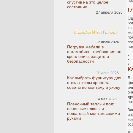
по
спустив на это целое
состояние
Г
27 апреля 2026
Од
бо
кв
МЕБЕЛЬ И ИНТЕРЬЕР
ме
по
по
12 июля 2026
Погрузка мебели в
пи
автомобиль: требования по
креплению, защите и
безопасности
К
11 июня 2026
Как выбрать фурнитуру для
В 
стекла: виды крепежа,
фо
советы по монтажу и уходу
ил
оч
др
14 мая 2026
по
Пленочный теплый пол:
основные плюсы и
За
пошаговый монтаж своими
ин
руками
ко
ос
Дл