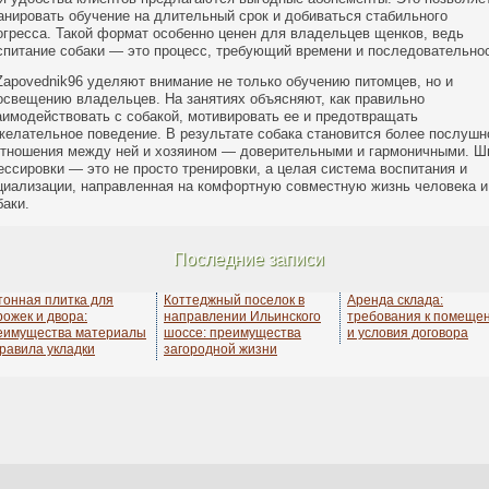
анировать обучение на длительный срок и добиваться стабильного
огресса. Такой формат особенно ценен для владельцев щенков, ведь
спитание собаки — это процесс, требующий времени и последовательнос
Zapovednik96 уделяют внимание не только обучению питомцев, но и
освещению владельцев. На занятиях объясняют, как правильно
аимодействовать с собакой, мотивировать ее и предотвращать
желательное поведение. В результате собака становится более послушн
отношения между ней и хозяином — доверительными и гармоничными. Ш
ессировки — это не просто тренировки, а целая система воспитания и
циализации, направленная на комфортную совместную жизнь человека и
баки.
Последние записи
тонная плитка для
Коттеджный поселок в
Аренда склада:
рожек и двора:
направлении Ильинского
требования к помеще
еимущества материалы
шоссе: преимущества
и условия договора
правила укладки
загородной жизни