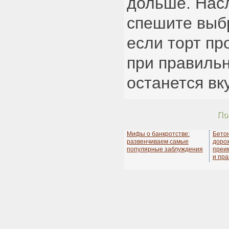
дольше. Нас
спешите выб
если торт пр
при правиль
останется вк
По
Мифы о банкротстве:
Бето
развенчиваем самые
дорож
популярные заблуждения
преи
и пра