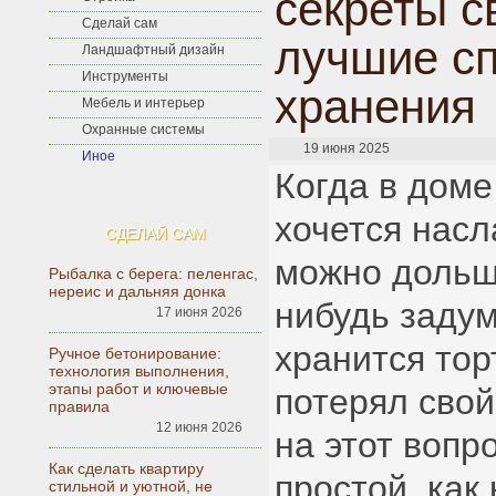
секреты с
Сделай сам
лучшие с
Ландшафтный дизайн
Инструменты
хранения
Мебель и интерьер
Охранные системы
19 июня 2025
Иное
Когда в доме
хочется насл
СДЕЛАЙ САМ
можно дольше
Рыбалка с берега: пеленгас,
нереис и дальняя донка
нибудь задум
17 июня 2026
хранится тор
Ручное бетонирование:
технология выполнения,
этапы работ и ключевые
потерял свой
правила
12 июня 2026
на этот вопр
Как сделать квартиру
простой, как
стильной и уютной, не