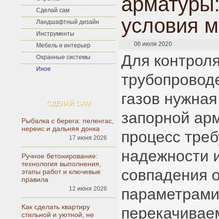
арматуры:
Сделай сам
условия 
Ландшафтный дизайн
Инструменты
06 июля 2020
Мебель и интерьер
Для контрол
Охранные системы
Иное
трубопровод
газов нужная
СДЕЛАЙ САМ
запорной ар
Рыбалка с берега: пеленгас,
нереис и дальняя донка
процесс треб
17 июня 2026
надежности 
Ручное бетонирование:
технология выполнения,
совпадения 
этапы работ и ключевые
правила
12 июня 2026
параметрами
Как сделать квартиру
перекачивае
стильной и уютной, не