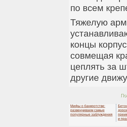
по всем кре
Тяжелую арм
устанавлива
концы корпус
совмещая кра
цеплять за ш
другие движу
По
Мифы о банкротстве:
Бето
развенчиваем самые
дорож
популярные заблуждения
преи
и пра