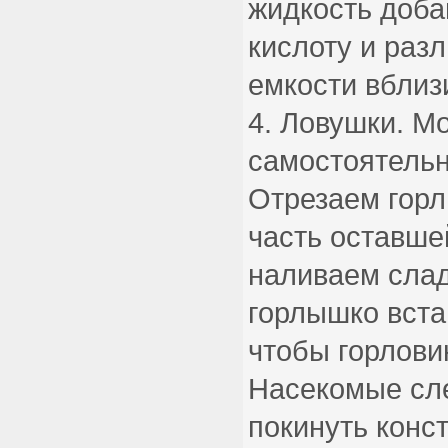
жидкость доб
кислоту и раз
емкости вблиз
Ловушки. М
самостоятельн
Отрезаем гор
часть оставше
наливаем слад
горлышко вста
чтобы горлови
Насекомые сле
покинуть конс