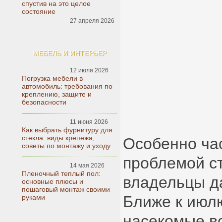
спустив на это целое
состояние
27 апреля 2026
МЕБЕЛЬ И ИНТЕРЬЕР
12 июля 2026
Погрузка мебели в
автомобиль: требования по
креплению, защите и
безопасности
11 июня 2026
Как выбрать фурнитуру для
стекла: виды крепежа,
Особенно час
советы по монтажу и уходу
проблемой с
14 мая 2026
Пленочный теплый пол:
владельцы д
основные плюсы и
пошаговый монтаж своими
Ближе к июлю
руками
насекомые в