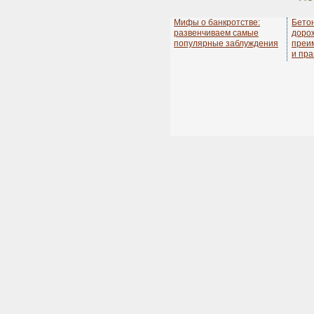
Мифы о банкротстве:
Бето
развенчиваем самые
дорож
популярные заблуждения
преи
и пра