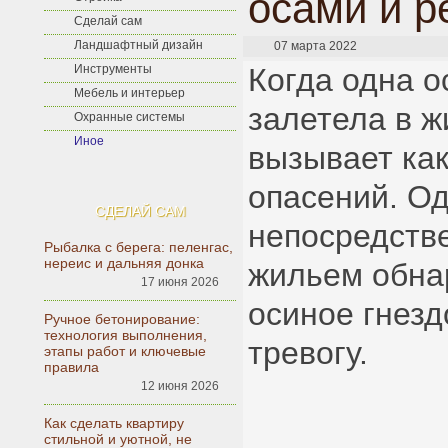
осами и 
Сделай сам
Ландшафтный дизайн
07 марта 2022
Инструменты
Когда одна о
Мебель и интерьер
залетела в ж
Охранные системы
Иное
вызывает ка
опасений. Од
СДЕЛАЙ САМ
непосредстве
Рыбалка с берега: пеленгас,
нереис и дальняя донка
жильем обна
17 июня 2026
осиное гнезд
Ручное бетонирование:
технология выполнения,
тревогу.
этапы работ и ключевые
правила
12 июня 2026
Как сделать квартиру
стильной и уютной, не