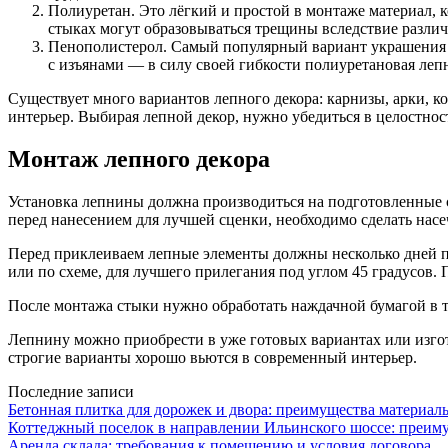
Полиуретан. Это лёгкий и простой в монтаже материал, к
стыках могут образовываться трещины вследствие различ
Пенополистерол. Самый популярный вариант украшения и
с изъянами — в силу своей гибкости полиуретановая лепн
Существует много вариантов лепного декора: карнизы, арки, к
интерьер. Выбирая лепной декор, нужно убедиться в целостнос
Монтаж лепного декора
Установка лепнины должна производиться на подготовленные с
перед нанесением для лучшей сценки, необходимо сделать насе
Перед приклеиваем лепные элементы должны несколько дней по
или по схеме, для лучшего прилегания под углом 45 градусов.
После монтажа стыки нужно обработать наждачной бумагой в те
Лепнину можно приобрести в уже готовых вариантах или изгото
строгие варианты хорошо вьются в современный интерьер.
Последние записи
Бетонная плитка для дорожек и двора: преимущества материал
Коттеджный поселок в направлении Ильинского шоссе: преим
Аренда склада: требования к помещению и условия договора