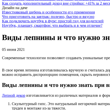
Как создать дополнительный доход вне стройки: +41% за 2 мес
Дизайн на даче
Известняковый щебень и особенности его применения
Что приготовить на завтрак: полезно, быстро и вкусно
Как подключить ноутбук в фуре: простой гид для водителей
Ноутбук, планшет, смартфон: что выбрать и в чем отличие?
Виды лепнины и что нужно зн
05 июня 2021
Современные технологии позволяют создавать уникальные пре
В свое время лепнина изготавливалась вручную и считалась до
можно исправить диспропорцию помещения, скрыть неровности
Виды лепнины и что нужно знать при 
Лепной декор
изготавливается из различных материалов и фор
Скульптурный гипс. Это натуральный негорючий материал
труден в монтаже из-за тяжести.