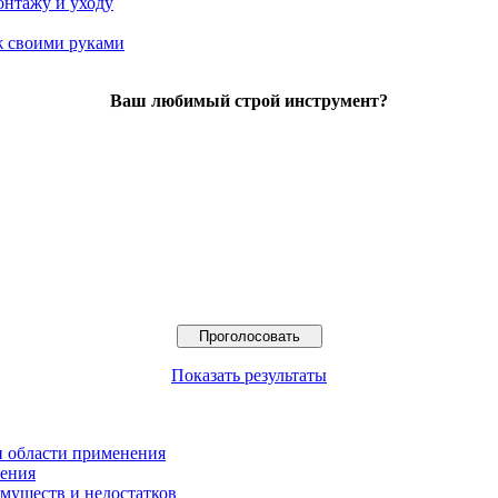
онтажу и уходу
 своими руками
Ваш любимый строй инструмент?
Показать результаты
и области применения
нения
муществ и недостатков