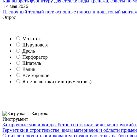
Как выбрать фурнитуру для стекла: виды крепежа, советы по м
14 мая 2026
Пленочный теплый пол: основные плюсы и пошаговый монтаж
Опрос
Молоток
Шуруповерт
Дрель
Перфоратор
Шпатель
Валик
Все хорошие
Я не знаю таких инструментов :)
Загрузка ...
Инструмент
Затирочные машинки для бетона и стяжки: виды конструкций 
Герметики в строительстве: виды материалов и области приме
Стоит ли покупать оцинкованную рулонную сталь: разбор преи