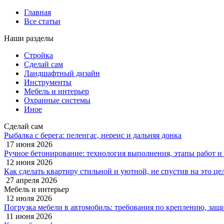
Главная
Все статьи
Наши разделы
Стройка
Сделай сам
Ландшафтный дизайн
Инструменты
Мебель и интерьер
Охранные системы
Иное
Сделай сам
Рыбалка с берега: пеленгас, нереис и дальняя донка
17 июня 2026
Ручное бетонирование: технология выполнения, этапы работ и
12 июня 2026
Как сделать квартиру стильной и уютной, не спустив на это це
27 апреля 2026
Мебель и интерьер
12 июля 2026
Погрузка мебели в автомобиль: требования по креплению, защи
11 июня 2026