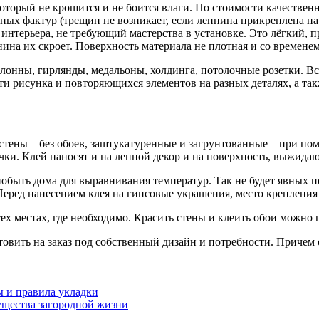
оторый не крошится и не боится влаги. По стоимости качественн
ных фактур (трещин не возникает, если лепнина прикреплена на
нтерьера, не требующий мастерства в установке. Это лёгкий, п
ина их скроет. Поверхность материала не плотная и со времене
олонны, гирлянды, медальоны, холдинга, потолочные розетки. Вс
ти рисунка и повторяющихся элементов на разных деталях, а так
тены – без обоев, заштукатуренные и загрунтованные – при пом
чки. Клей наносят и на лепной декор и на поверхность, выжидаю
быть дома для выравнивания температур. Так не будет явных п
 Перед нанесением клея на гипсовые украшения, место креплени
х местах, где необходимо. Красить стены и клеить обои можно п
вить на заказ под собственный дизайн и потребности. Причем о
ы и правила укладки
ущества загородной жизни