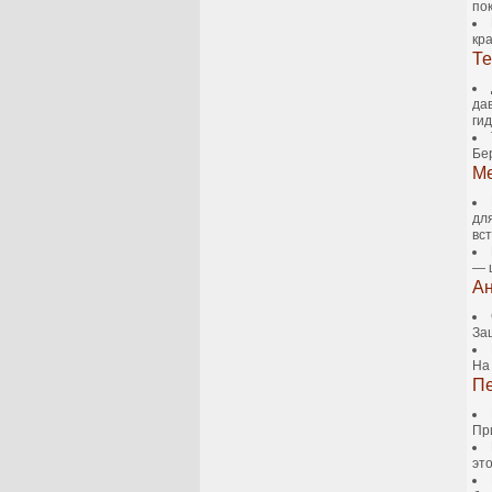
по
кр
Те
да
ги
Бе
Ме
дл
вс
— 
Ан
За
На
Пе
Пр
эт