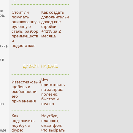
на
Стоит ли
Как создать
ра.
покупать
дополнительный
оцинкованную
доход вне
рулонную
стройки:
сталь: разбор
+41% за 2
преимуществ
месяца
и
недостатков
ояние
и и
ДИЗАЙН НА ДАЧЕ
Что
Известняковый
приготовить
щебень и
на завтрак:
и
особенности
полезно,
его
быстро и
применения
вкусно
ина
Как
Ноутбук,
подключить
планшет,
ноутбук в
смартфон:
фуре:
что выбрать
ходе