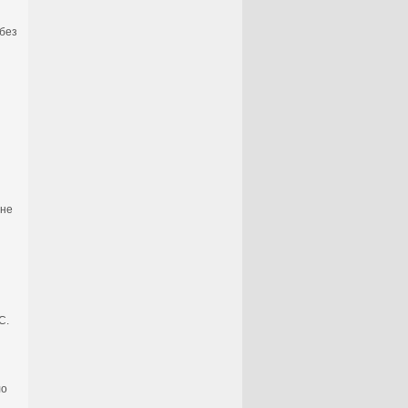
 без
 не
я
С.
ло