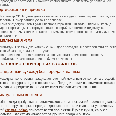
спроводные протоколы. Уточните совместимость с системой управляющей
мпании.
ртификация и приемка
Госреестр СИ. Модель должна числиться в государственном реестре средств
мерений. Номер записи указан в паспорте.
Комплект документов. Нужны паспорт, гарантийный талон, пломбы, кольца,
уцеры, прокладки. На корпусе читается серийный номер и год выпуска.
Требования УК. Уточните, какие пломбы фиксируют при вводе, нужны ли отме
онтаже в акте.
мплектация узла
Минимум. Счетчик, две «американки», две прокладки. Желателен фильтр‑сетк
атный клапан, если их нет в узле.
Направление потока. Стрелка на корпусе должна смотреть в сторону
требителя. Иначе показания не будут засчитаны.
равнение популярных вариантов
андартный сухоход без передачи данных
хоходная конструкция защищает счетный механизм от контакта с водой.
вышает ресурс в воде с примесями. Подходит, если вы снимаете показа
учную и передаете их в личном кабинете или через квитанцию.
 импульсным выходом
обно, когда требуется автоматическое снятие показаний. Геркон подклю
контроллеру, который передает данные в сеть или в локальную систему.
кой
счетчик Itelma
помогает вести пообъектный учет: кухня, санузел,
тельная. Эта схема избавляет от ручного ввода и ошибок.