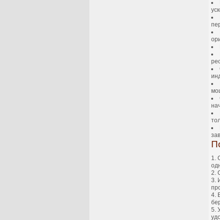
уск
пе
ор
ре
ин
мо
на
тол
за
П
од
пр
бе
уд