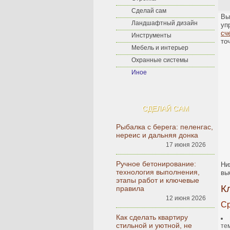
Сделай сам
Вы
Ландшафтный дизайн
уп
сч
Инструменты
то
Мебель и интерьер
Охранные системы
Иное
СДЕЛАЙ САМ
Рыбалка с берега: пеленгас,
нереис и дальняя донка
17 июня 2026
Ручное бетонирование:
Ни
технология выполнения,
вы
этапы работ и ключевые
К
правила
12 июня 2026
Ср
Как сделать квартиру
стильной и уютной, не
те