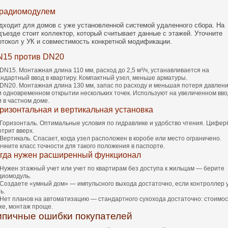
 радиомодулем
дходит для домов с уже установленной системой удаленного сбора. На
дъезде стоит коллектор, который считывает данные с этажей. Уточните
отокол у УК и совместимость конкретной модификации.
15 против DN20
DN15. Монтажная длина 110 мм, расход до 2,5 м³/ч, устанавливается на
андартный ввод в квартиру. Компактный узел, меньше арматуры.
DN20. Монтажная длина 130 мм, запас по расходу и меньшая потеря давлен
и одновременном открытии нескольких точек. Используют на увеличенном вв
и в частном доме.
ризонтальная и вертикальная установка
Горизонталь. Оптимальные условия по гидравлике и удобство чтения. Цифер
отрит вверх.
Вертикаль. Спасает, когда узел расположен в коробе или место ограничено.
очните класс точности для такого положения в паспорте.
гда нужен расширенный функционал
Нужен этажный учет или учет по квартирам без доступа к жильцам — берите
диомодуль.
Создаете «умный дом» — импульсного выхода достаточно, если контроллер 
ь.
Нет планов на автоматизацию — стандартного сухохода достаточно: стоимос
же, монтаж проще.
ипичные ошибки покупателей