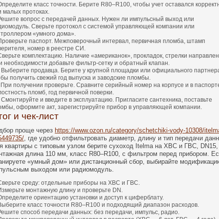
Определите класс точности. Берите R80–R100, чтобы учет оставался коррек
и малых протоках.
Решите вопрос с передачей данных. Нужен ли импульсный выход или
диомодуль. Сверьте протокол с системой управляющей компании или
нтроллером «умного дома».
Проверьте паспорт. Межповерочный интервал, первичная пломба, штамп
верителя, номер в реестре СИ.
Сверьте комплектацию. Наличие «американок», прокладок, стрелки направлен
и необходимости добавьте фильтр‑сетку и обратный клапан.
Выберите продавца. Берите у крупной площадки или официального партнер
обы получить свежий год выпуска и заводские пломбы.
При получении проверьте. Сравните серийный номер на корпусе и в паспорт
лостность пломб, год первичной поверки.
Смонтируйте и введите в эксплуатацию. Пригласите сантехника, поставьте
омбы, оформите акт, зарегистрируйте прибор в управляющей компании.
тог и чек-лист
дбор проще через
https://www.ozon.ru/category/schetchiki-vody-10308/itelm
5449735/
, где удобно отфильтровать диаметр, длину и тип передачи дан
я квартиры с типовым узлом берите сухоход Itelma на ХВС и ГВС, DN15,
нтажная длина 110 мм, класс R80–R100, с фильтром перед прибором. Е
анируете «умный дом» или дистанционный сбор, выбирайте модификаци
пульсным выходом или радиомодуль.
Сверьте среду: отдельные приборы на ХВС и ГВС.
Измерьте монтажную длину и проверьте DN.
Определите ориентацию установки и доступ к циферблату.
Выберите класс точности R80–R100 и подходящий диапазон расходов.
Решите способ передачи данных: без передачи, импульс, радио.