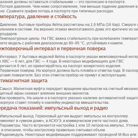
казания должны оставаться стабильными — это прописано в паспорте.
Потеря давления. Чем ниже сопротивление, тем меньше падение давления в
ане. Сравните график потерь в паспорте при типичных расходах.
мпература, давление и стойкость
Давление. Бытовые приборы Itelma рассчитаны на 1,6 МПа (16 бар). Сверьте 
влением в системе. На верхних этажах многоэтажного дома это критично из‑за
дроударов.
Температурные циклы. На ГВС важна стабильность при колебаниях температ
рите модель с рабочим диапазоном до 90–95 °C, устойчивую к накипи.
жповерочный интервал и первичная поверка
Интервал. У бытовых моделей Itelma в паспорте указан межповерочный инте
я ХВС — 6 лет, для ГВС — 4 года. В некоторых модификациях для ГВС
тречается 6 лет, но ориентируйтесь на паспорт конкретного изделия.
Первичная поверка. На корпусе должна быть пломба и отметка года. В паспо
штамп поверителя. Без этих отметок прибор не примут в эксплуатацию.
тимагнитная защита
Смысл. Магнитная муфта передает вращение крыльчатки на счетный механи
щитный экран снижает влияние внешних магнитов.
Как проверить. На шкале и в паспорте указано наличие антимагнитной защит
 корпусе ставят пломбу и наклейку‑индикатор вмешательства.
редача показаний: импульсный выход и радио
Импульсный выход. Герконовый датчик выдает импульсы на контроллер.
именяют в «умном доме», в АСКУЭ, в коммерческом учете частного дома.
Параметры. Часто встречается настройка 1 или 10 литров на импульс. Уточн
о в описании, чтобы контроллер правильно считывал объем.
Радиомодуль. Некоторые модификации поддерживают проводной M‑Bus или