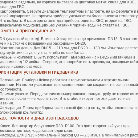
ркируются отдельно, на корпусе выставлена цветовая метка: синяя для ХВС,
асная для ГВС.
Как проверить. Сверьте диапазон температуры в паспорте, на циферблате и 
ковой маркировке. На горячем приборе указывается более высокая температу
Что выбрать. В квартире ставят два прибора: один на ХВС, второй на ГВС.
иверсальную модификацию без указания горячей воды не ставят на ГВС.
аметр и присоединение
DN (условный проход). В типовой квартире чаще применяют DN15. В частном
ме и на стояке с повышенным расходом — DN20.
Монтажная длина. Для DN15 — 110 мм, для DN20 — 130 мм. Измерьте расст
жду муфтами на узле учета, чтобы не ошибиться.
Резьбы и комплект. В быту используют «американки» с накидными гайками и
церами под 1/2 дюйма. Сверьте, что в коробке есть прокладки, накидные гайк
уцеры нужного размера.
иентация установки и гидравлика
Положение. Приборы Itelma работают в горизонтальном и вертикальном
ложении. На шкале указывают, при каком положении сохраняется заявленный
сс точности.
Прямые участки. Перед счетчиком выдерживают прямую трубу не короче пят
аметров, после — не короче трех. Это стабилизирует поток и дает точные
казания.
Фильтрация. Перед прибором ставят косой фильтр‑сетку, чтобы песок и окал
 блокировали крыльчатку.
асс точности и диапазон расходов
Класс. Для квартир берут класс R80–R100. Это дает корректный учет при
большом протоке, когда капает один кран.
Расходы. Для DN15 номинальный расход Q3 — 2,5 м³/ч. На минимальном рас