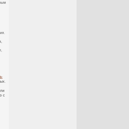
тным
ия.
а,
е,
a-
ных.
сли
ю с