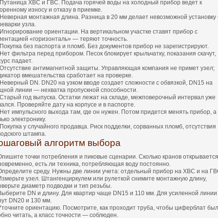
Путаница ХВС и ГВС. Подача горячей воды на холодный прибор ведет к
оренному износу и отказу в приемке.
Неверная монтажная длина. Разница в 20 мм делает невозможной установку
реварки узла.
Игнорирование ориентации. На вертикальном участке ставят прибор с
иентацией «горизонталь» — теряют точность.
Покупка без паспорта и пломб. Без документов прибор не зарегистрируют.
Нет фильтра перед прибором. Песок блокирует крыльчатку, показания скачут,
сурс падает.
Отсутствие антимагнитной защиты. Управляющая компания не примет узел;
дикатор вмешательства сработает на проверке.
Неверный DN. DN20 на узком вводе создает сложности с обвязкой, DN15 на
щной линии — нехватка пропускной способности.
Старый год выпуска. Остатки лежат на складе, межповерочный интервал уже
чался. Проверяйте дату на корпусе и в паспорте.
Нет импульсного выхода там, где он нужен. Потом придется менять прибор, а
ько электронику.
Покупка у случайного продавца. Риск подделки, сорванных пломб, отсутствия
водского штампа.
ошаговый алгоритм выбора
Опишите точки потребления и пиковые сценарии. Сколько кранов открываетс
новременно, есть ли техника, потребляющая воду постоянно.
Определите среду. Нужны две линии учета: отдельный прибор на ХВС и на ГВ
Измерьте узел. Штангенциркулем или рулеткой снимите монтажную длину,
оверьте диаметр подводки и тип резьбы.
Выберите DN и длину. Для квартир чаще DN15 и 110 мм. Для усиленной линии
рут DN20 и 130 мм.
Уточните ориентацию. Посмотрите, как проходит труба, чтобы циферблат бы
обно читать, а класс точности — соблюден.