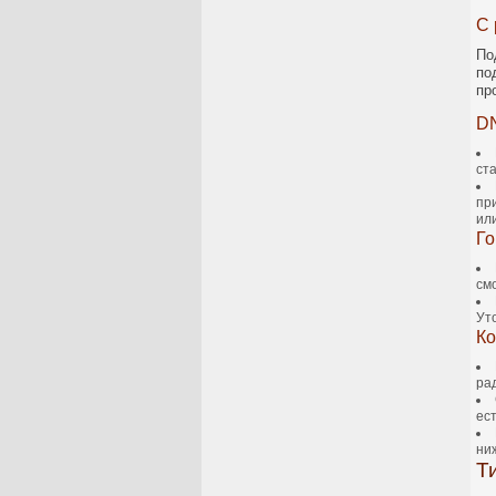
С
По
по
пр
DN
ст
пр
ил
Го
см
Ут
Ко
ра
ест
ни
Т