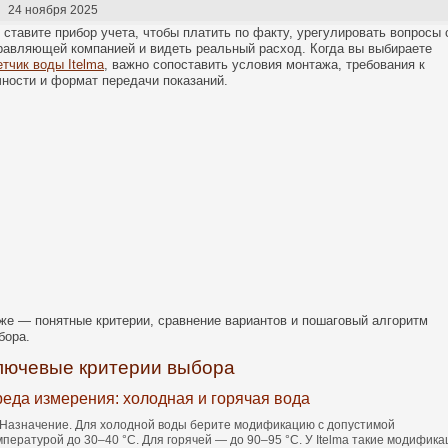
24 ноября 2025
 ставите прибор учета, чтобы платить по факту, урегулировать вопросы 
равляющей компанией и видеть реальный расход. Когда вы выбираете
етчик воды Itelma
, важно сопоставить условия монтажа, требования к
чности и формат передачи показаний.
же — понятные критерии, сравнение вариантов и пошаговый алгоритм
бора.
лючевые критерии выбора
еда измерения: холодная и горячая вода
Назначение. Для холодной воды берите модификацию с допустимой
мпературой до 30–40 °C. Для горячей — до 90–95 °C. У Itelma такие модифика