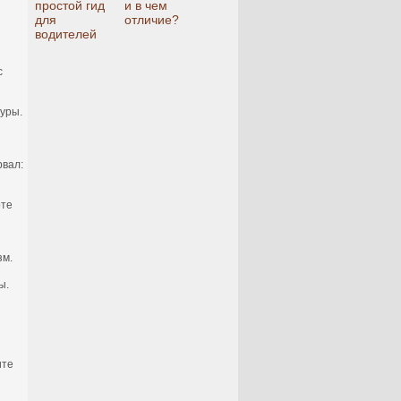
простой гид
и в чем
для
отличие?
водителей
с
уры.
рвал:
рте
зм.
ы.
ите