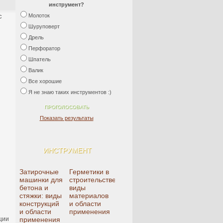
инструмент?
с
Молоток
Шуруповерт
Дрель
Перфоратор
Шпатель
Валик
Все хорошие
Я не знаю таких инструментов :)
Показать результаты
ИНСТРУМЕНТ
Затирочные
Герметики в
машинки для
строительстве:
бетона и
виды
стяжки: виды
материалов
конструкций
и области
и области
применения
ции
применения