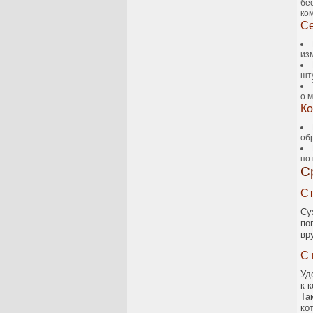
бе
ко
Се
из
шт
о м
Ко
обр
по
С
Ст
Су
по
вр
С
Уд
к 
Та
ко