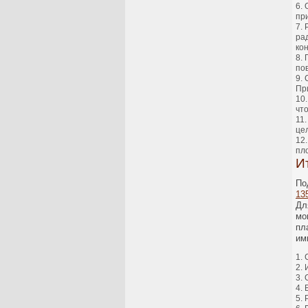
пр
ра
ко
по
Пр
чт
це
пл
И
По
13
Дл
мо
пл
им