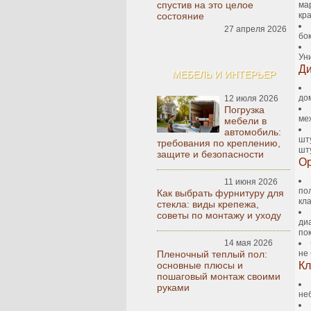
спустив на это целое
ма
состояние
кр
27 апреля 2026
бо
Ун
Ди
МЕБЕЛЬ И ИНТЕРЬЕР
до
12 июля 2026
Погрузка
ме
мебели в
автомобиль:
шту
требования по креплению,
шт
защите и безопасности
Ор
11 июня 2026
по
Как выбрать фурнитуру для
кла
стекла: виды крепежа,
советы по монтажу и уходу
ди
по
14 мая 2026
Пленочный теплый пол:
не
основные плюсы и
Кл
пошаговый монтаж своими
руками
не