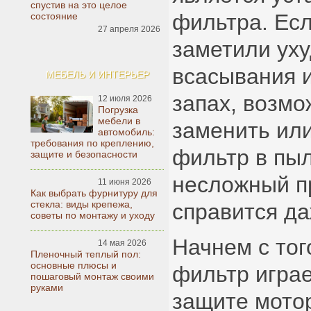
спустив на это целое
фильтра. Ес
состояние
27 апреля 2026
заметили ух
всасывания 
МЕБЕЛЬ И ИНТЕРЬЕР
запах, возм
12 июля 2026
Погрузка
мебели в
заменить или
автомобиль:
требования по креплению,
фильтр в пы
защите и безопасности
несложный п
11 июня 2026
Как выбрать фурнитуру для
стекла: виды крепежа,
справится да
советы по монтажу и уходу
Начнем с тог
14 мая 2026
Пленочный теплый пол:
основные плюсы и
фильтр играе
пошаговый монтаж своими
руками
защите мото