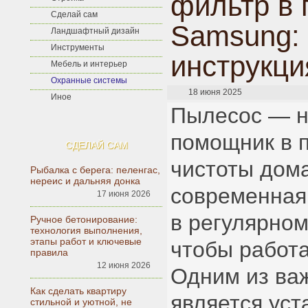
фильтр в
Сделай сам
Samsung: 
Ландшафтный дизайн
Инструменты
инструкци
Мебель и интерьер
Охранные системы
18 июня 2025
Иное
Пылесос — 
помощник в 
СДЕЛАЙ САМ
чистоты дом
Рыбалка с берега: пеленгас,
нереис и дальняя донка
современная
17 июня 2026
в регулярно
Ручное бетонирование:
технология выполнения,
этапы работ и ключевые
чтобы работа
правила
12 июня 2026
Одним из ва
Как сделать квартиру
является уст
стильной и уютной, не