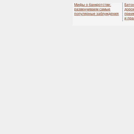
Мифы о банкротстве:
Бето
развенчиваем самые
дорож
популярные заблуждения
преи
и пра