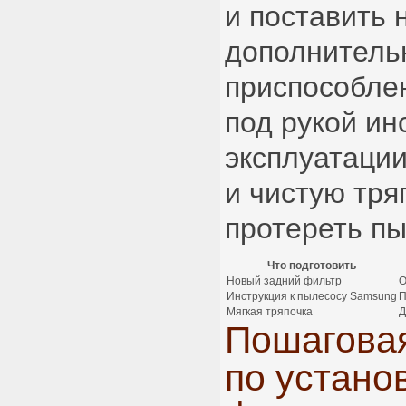
и поставить 
дополнитель
приспособле
под рукой ин
эксплуатаци
и чистую тря
протереть пы
Что подготовить
Новый задний фильтр
О
Инструкция к пылесосу Samsung
П
Мягкая тряпочка
Д
Пошаговая
по устано