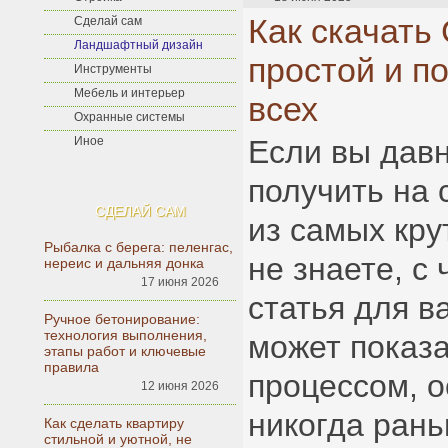
Как скачать 
Сделай сам
Ландшафтный дизайн
простой и п
Инструменты
Мебель и интерьер
всех
Охранные системы
Иное
Если вы дав
получить на 
СДЕЛАЙ САМ
из самых кру
Рыбалка с берега: пеленгас,
не знаете, с 
нереис и дальняя донка
17 июня 2026
статья для в
Ручное бетонирование:
технология выполнения,
может показ
этапы работ и ключевые
правила
процессом, 
12 июня 2026
никогда рань
Как сделать квартиру
стильной и уютной, не