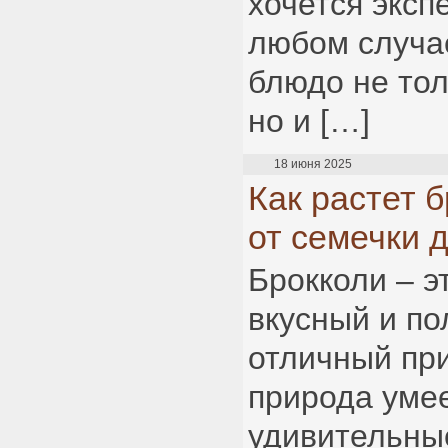
хочется эксп
любом случае
блюдо не тол
но и […]
18 июня 2025
Как растет б
от семечки 
Брокколи – э
вкусный и по
отличный при
природа умее
удивительны