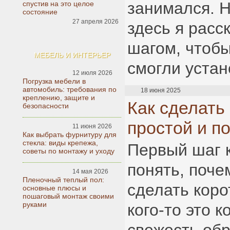
занимался. 
спустив на это целое
состояние
27 апреля 2026
здесь я расс
шагом, чтобы
МЕБЕЛЬ И ИНТЕРЬЕР
смогли устан
12 июля 2026
Погрузка мебели в
автомобиль: требования по
18 июня 2025
креплению, защите и
Как сделать
безопасности
простой и п
11 июня 2026
Как выбрать фурнитуру для
стекла: виды крепежа,
Первый шаг 
советы по монтажу и уходу
понять, поче
14 мая 2026
Пленочный теплый пол:
сделать коро
основные плюсы и
пошаговый монтаж своими
руками
кого-то это к